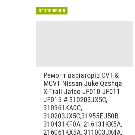
ОГОЛОШЕННЯ
Ремонт варіаторів CVT &
MCVT Nissan Juke Qashqai
X-Trail Jatco JF010 JF011
JF015 # 310203JX5C,
310361KA0C,
310203JX5C,31955EU50B,
310431KF0A, 216131KX5A,
216061KX5A, 311003JX4A,