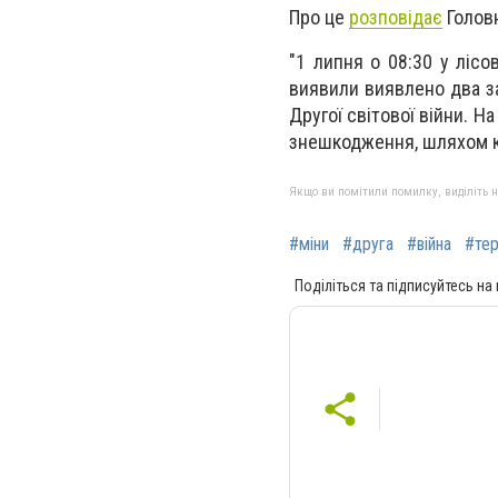
Про це
розповідає
Головн
"1 липня о 08:30 у лісо
виявили виявлено два за
Другої світової війни. 
знешкодження, шляхом ко
Якщо ви помітили помилку, виділіть нео
#міни
#друга
#війна
#тер
Поділіться та підписуйтесь на