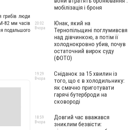
вони втратять бронювання":
мобілізація і броня
я грибів люди
Юнак, який на
М-82 мм часів
20:02
Вчора
Тернопільщині поглумивсвя
для подальшого
над дівчинкою, а потім її
холоднокровно убив, почув
остаточний вирок суду
(ФОТО)
Сніданок за 15 хвилин із
19:29
Вчора
того, що є в холодильнику:
як смачно приготувати
гарячі бутерброди на
сковороді
Довгий час вважався
18:59
Вчора
зниклим безвісти: