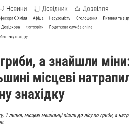
Новини
Довідник
Дозвілля
офесора С.Хміля
Афіша
Нерухомість
Оголошення
Питання та від
Довідкова
Фотозвіти
Податкова служба online
ебезпечну знахідку
гриби, а знайшли міни
ьшині місцеві натрапи
ну знахідку
у, 1 липня, місцеві мешканці пішли до лісу по гриби, а нат
ни.