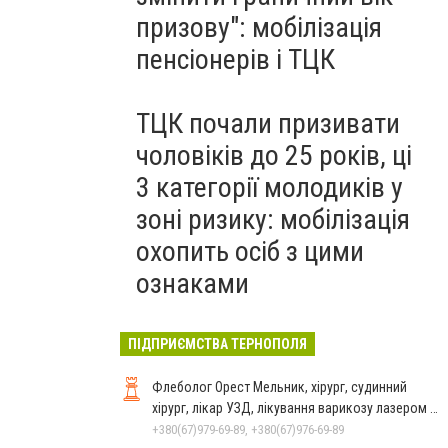
призову": мобілізація
пенсіонерів і ТЦК
ТЦК почали призивати
чоловіків до 25 років, ці
3 категорії молодиків у
зоні ризику: мобілізація
охопить осіб з цими
ознаками
ПІДПРИЄМСТВА ТЕРНОПОЛЯ
Флеболог Орест Мельник, хірург, судинний
хірург, лікар УЗД, лікування варикозу лазером у
Тернополі
+380(67)979-69-89, +380(67)976-69-89