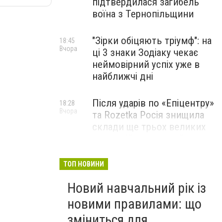
підтвердилася загибель
воїна з Тернопільщини
"Зірки обіцяють тріумф": на
18:45
Вчора
ці 3 знаки Зодіаку чекає
неймовірний успіх уже в
найближчі дні
Після ударів по «Епіцентру»
18:28
Вчора
та Rozetka Росія знищила
склади ще трьох великих
компаній: можливий
дефіцит одягу, взуття та
запчастин
ТОП НОВИНИ
Новий навчальний рік із
Юна піаністка з Тернополя
18:00
Вчора
здобула перемогу на
новими правилами: що
міжнародному конкурсі
зміниться для