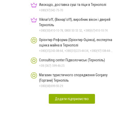
Авокадо, доставка суші та піци в Тернополі
+380(97)542-75-70
Viknar’off, (Вікнар’off), виробник вікон і дверей
Тернопіль
+380(50)410-10-78, 0800 50 53 52, +380(67)410-10-74
Орієнтир-Реформа (Орієнтир-Оцінка), експертна
оцінка майна в Тернополі
+380(35)243-08-64, +380(35)225-44-34, +380(97)108-44-83, +380(50)968-62-40, +380(35)252-66-33
Consulting center Підволочиськ (Тернопіль)
+38 (067) 599-46-25
Магазин туристичного спорядження Gorgany
(Горгани) Тернопіль
+380(68)699-93-29
Додати підприємство