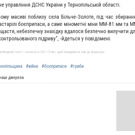
е управління ДСНС України у Тернопільській області.
вому масиві поблизу села Більче-Золоте, під час збиранн
старілі боєприпаси, а саме мінометні міни ММ-81 мм та М
На щастя, небезпечну знахідку вдалося безпечно вилучити 
нтрольованого підриву", -йдеться у повідомені.
бхідний текст і натисніть Ctrl + Enter, щоб повідомити про це редакцію
нопільщина
#війна
#боєприпаси
#гриби
 наші джерела