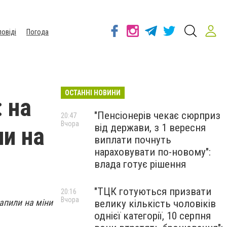
повіді
Погода
ОСТАННІ НОВИНИ
: на
"Пенсіонерів чекає сюрприз
20:47
Вчора
від держави, з 1 вересня
ли на
виплати почнуть
нараховувати по-новому":
влада готує рішення
"ТЦК готуються призвати
20:16
Вчора
рапили на міни
велику кількість чоловіків
однієї категорії, 10 серпня