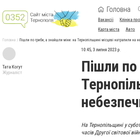
Головна
Вакансії
Клініка пр
Карта міста
Авто
Головна
Пішли по гриби, а знайшли міни: на Тернопільшині місцеві натрапили на н
10:45, 3 липня 2023 р.
Пішли по 
Тата Когут
Журналіст
Тернопіл
небезпеч
На Тернопільщині у субот
часів Другої світової вій