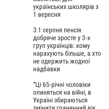
"Golden Talent World" (ФОТО)
українських школярів з
1 вересня
З 1 серпня пенсія
добряче зросте у 3-х
груп українців: кому
нарахують більше, а хто
не одержить жодної
надбавки
"Ці 65-річні чоловіки
опиняться на війні, в
Україні збираються
змінити граничний вік