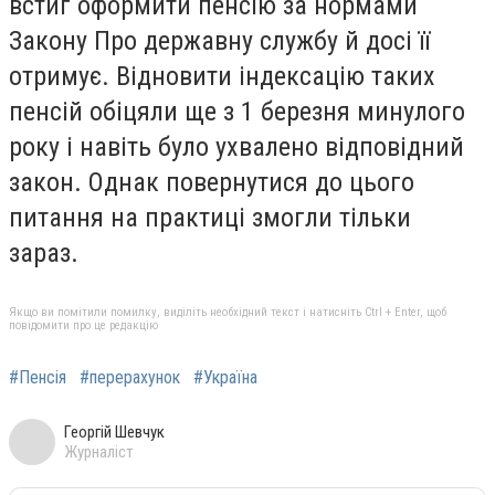
встиг оформити пенсію за нормами
Закону Про державну службу й досі її
отримує. Відновити індексацію таких
пенсій обіцяли ще з 1 березня минулого
року і навіть було ухвалено відповідний
закон. Однак повернутися до цього
питання на практиці змогли тільки
зараз.
Якщо ви помітили помилку, виділіть необхідний текст і натисніть Ctrl + Enter, щоб
повідомити про це редакцію
#Пенсія
#перерахунок
#Україна
Георгій Шевчук
Журналіст