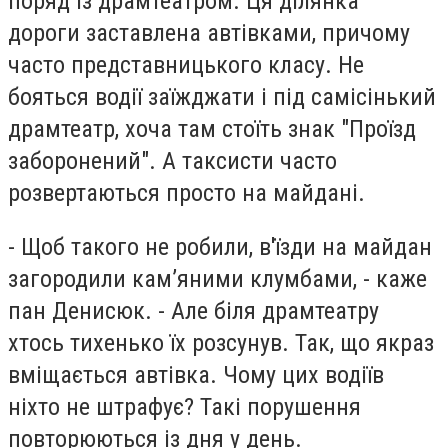
поряд із драмтеатром. Ця ділянка
дороги заставлена автівками, причому
часто представницького класу. Не
бояться водії заїжджати і під самісінький
драмтеатр, хоча там стоїть знак "Проїзд
заборонений". А таксисти часто
розвертаються просто на майдані.
- Щоб такого не робили, в'їзди на майдан
загородили кам’яними клумбами, - каже
пан Денисюк. - Але біля драмтеатру
хтось тихенько їх розсунув. Так, що якраз
вміщається автівка. Чому цих водіїв
ніхто не штрафує? Такі порушення
повторюються із дня у день.