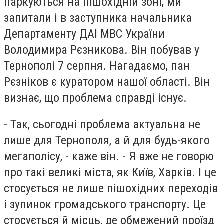
паркуються на пішохідній зоні, ми
запитали і в заступника начальника
Департаменту ДАІ МВС України
Володимира Рєзникова. Він побував у
Тернополі 7 серпня. Нагадаємо, пан
Рєзніков є куратором нашої області. Він
визнає, що проблема справді існує.
- Так, сьогодні проблема актуальна не
лише для Тернополя, а й для будь-якого
мегаполісу, - каже він. - Я вже не говорю
про такі великі міста, як Київ, Харків. І це
стосується не лише пішохідних переходів
і зупинок громадського транспорту. Це
стосується й місць, де обмежений проїзд