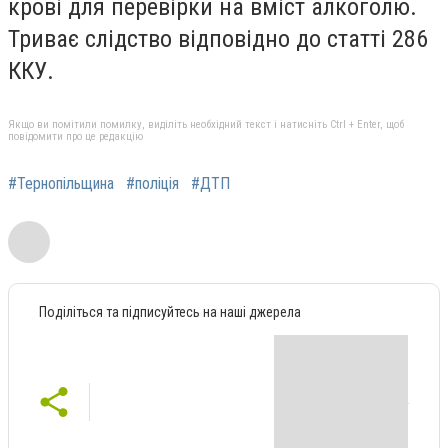
крові для перевірки на вміст алкоголю.
Триває слідство відповідно до статті 286
ККУ.
Якщо ви помітили помилку, виділіть необхідний текст і натисніть Ctrl + Enter, щоб
повідомити про це редакцію
#Тернопільщина
#поліція
#ДТП
Поділіться та підписуйтесь на наші джерела