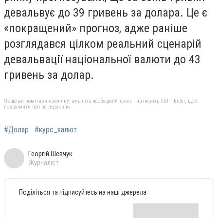
девальвує до 39 гривень за долара. Це є
«покращений» прогноз, адже раніше
розглядався цілком реальний сценарій
девальвації національної валюти до 43
гривень за долар.
Якщо ви помітили помилку, виділіть необхідний текст і натисніть Ctrl + Enter, щоб
повідомити про це редакцію
#Долар
#курс_валют
Георгій Шевчук
Журналіст
Поділіться та підписуйтесь на наші джерела