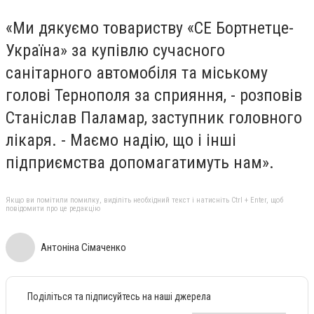
«Ми дякуємо товариству «СЕ Бортнетце-
Україна» за купівлю сучасного
санітарного автомобіля та міському
голові Тернополя за сприяння, - розповів
Станіслав Паламар, заступник головного
лікаря. - Маємо надію, що і інші
підприємства допомагатимуть нам».
Якщо ви помітили помилку, виділіть необхідний текст і натисніть Ctrl + Enter, щоб
повідомити про це редакцію
Антоніна Сімаченко
Поділіться та підписуйтесь на наші джерела