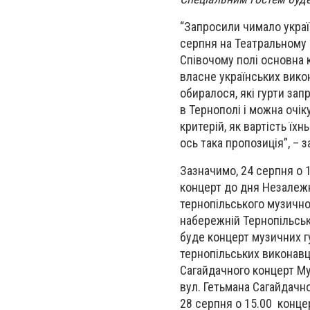
“Запросили чимало україн
серпня на Театральному м
Співочому полі основна 
власне українських викон
обиралося, які гурти за
в Тернополі і можна очік
критерій, як вартість їх
ось така пропозиція”, – 
Зазначимо, 24 серпня о 
концерт до дня Незалежн
тернопільського музичного
набережній Тернопільськ
буде концерт музичних гу
тернопільських виконавці
Сагайдачного концерт Му
вул. Гетьмана Сагайдачн
28 серпня о 15.00 конце