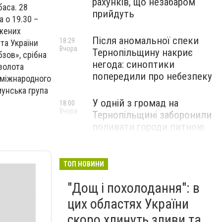
рахунків, що незабаром
баса. 28
прийдуть
 о 19.30 –
ужених
Після аномальної спеки
18:29
та України
Вчора
Тернопільщину накриє
бзов», срібна
негода: синоптики
золота
попередили про небезпеку
 міжнародного
мунська група
У одній з громад на
18:00
Вчора
Тернопільщині заборонили
поливати городи питною
водою: порушників
перевірятимуть
ТОП НОВИНИ
Міг вибухнути будь-якої
17:45
"Дощ і похолодання": в
Вчора
миті: на Тернопільщині
знешкодили боєприпас
цих областях України
скоро хлинуть зливи та