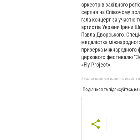
оркестрів західного регі
серпня на Співочому полі
гала концерт за участю т
артистів України Ірини 
Павла Дворського. Спеціа
медалістка міжнародного
призерка міжнародного ф
циркового фестивалю "Зо
«Fly Project».
Якщо ви помітили помилку, виділіть нео
Поділіться та підписуйтесь на