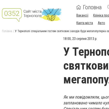
Головна
Вакансії
Клініка пр
Карта міста
Авто
Головна
У Тернополі спеціальним гостем святкових заходів буде мегапопулярна є
18:00, 23 серпня 2013 р.
У Терноп
святкови
мегапопу
Як ми повідомляли, цьог
заплановано чимало куль
Спеціальним гостем буд