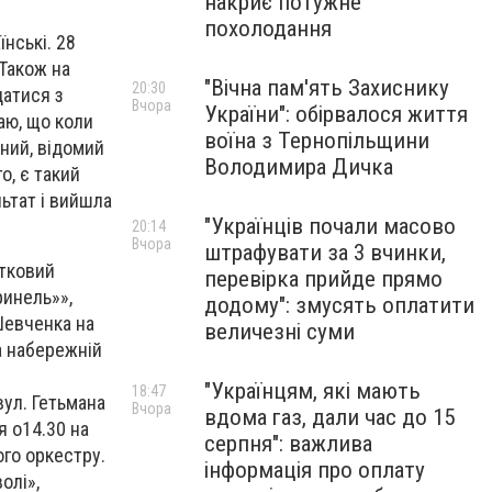
накриє потужне
похолодання
нські. 28
 Також на
"Вічна пам'ять Захиснику
20:30
датися з
Вчора
України": обірвалося життя
наю, що коли
воїна з Тернопільщини
вний, відомий
Володимира Дичка
о, є такий
льтат і вийшла
"Українців почали масово
20:14
Вчора
штрафувати за 3 вчинки,
ятковий
перевірка прийде прямо
ринель»»,
додому": змусять оплатити
 Шевченка на
величезні суми
а набережній
"Українцям, які мають
18:47
вул. Гетьмана
Вчора
вдома газ, дали час до 15
я о14.30 на
серпня": важлива
ого оркестру.
інформація про оплату
олі»,