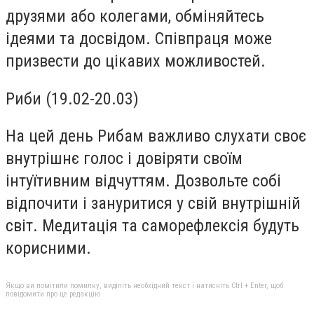
друзями або колегами, обміняйтесь
ідеями та досвідом. Співпраця може
призвести до цікавих можливостей.
Риби (19.02-20.03)
На цей день Рибам важливо слухати своє
внутрішнє голос і довіряти своїм
інтуїтивним відчуттям. Дозвольте собі
відпочити і зануритися у свій внутрішній
світ. Медитація та саморефлексія будуть
корисними.
Якщо ви помітили помилку, виділіть необхідний текст і натисніть Ctrl + Enter, щоб
повідомити про це редакцію