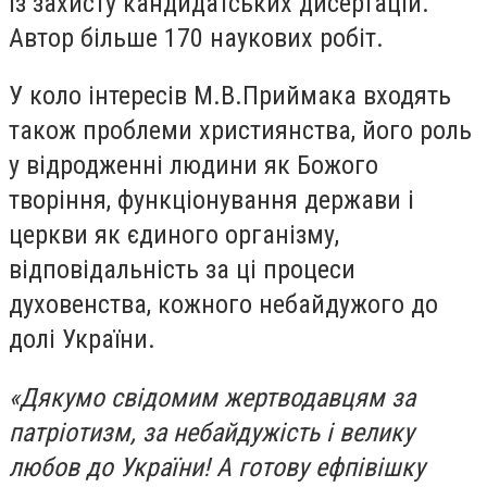
із захисту кандидатських дисертацій.
Автор більше 170 наукових робіт.
У коло інтересів М.В.Приймака входять
також проблеми християнства, його роль
у відродженні людини як Божого
творіння, функціонування держави і
церкви як єдиного організму,
відповідальність за ці процеси
духовенства, кожного небайдужого до
долі України.
«Дякумо свідомим жертводавцям за
патріотизм, за небайдужість і велику
любов до України! А готову ефпівішку