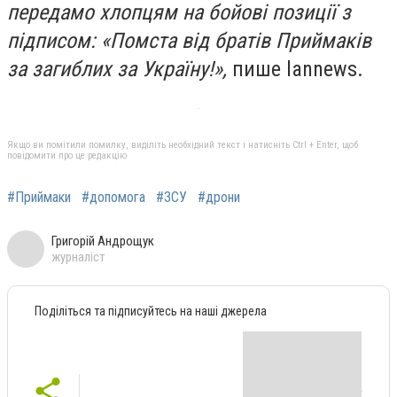
передамо хлопцям на бойові позиції з
підписом: «Помста від братів Приймаків
за загиблих за Україну!»,
пише lannews.
Якщо ви помітили помилку, виділіть необхідний текст і натисніть Ctrl + Enter, щоб
повідомити про це редакцію
#Приймаки
#допомога
#ЗСУ
#дрони
Григорій Андрощук
журналіст
Поділіться та підписуйтесь на наші джерела