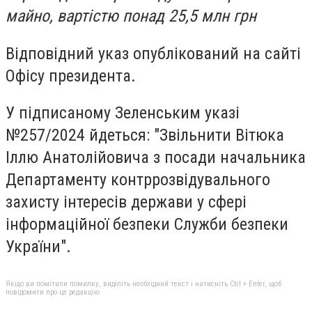
майно, вартістю понад 25,5 млн грн
Відповідний указ опублікований на сайті
Офісу президента.
У підписаному Зеленським указі
№257/2024 йдеться: "Звільнити Вітюка
Іллю Анатолійовича з посади начальника
Департаменту контррозвідувального
захисту інтересів держави у сфері
інформаційної безпеки Служби безпеки
України".
Якщо ви помітили помилку, виділіть необхідний текст і натисніть Ctrl + Enter, щоб
повідомити про це редакцію