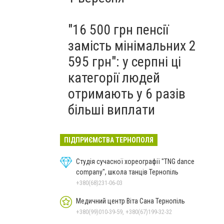
"16 500 грн пенсії
замість мінімальних 2
595 грн": у серпні ці
категорії людей
отримають у 6 разів
більші виплати
ПІДПРИЄМСТВА ТЕРНОПОЛЯ
Студія сучасної хореографії "TNG dance
company", школа танців Тернопіль
+380(68)231-06-03
Медичний центр Віта Сана Тернопіль
+380(99)010-39-59, +380(67)199-32-32