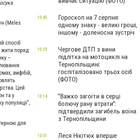
вивчає ситуацію (ФОТО)
босука
Гороскоп на 7 серпня:
10:45
ун (Meles
одному знаку - великі гроші,
іншому - доленосна зустріч
й спосіб
Чергове ДТП з вини
10:29
же жити поряд
підлітка на мотоциклі на
ику –
Тернопільщині:
олювання
госпіталізовано трьох осіб
омах, амфібій,
(ФОТО)
новлять
арства. Цей
н та у
"Важко загоїти в серці
10:14
у популяції",
болючу рану втрати":
підтвердили загибель воїна
з Тернопільщини
ктерною для
Леся Нікітюк вперше
10:01