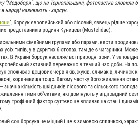
у "Медобори", що на Тернопільщині, фотопастка зловила 
 в народі називають - харсун.
ляни
", борсук європейський або лісовий, язвець рідше харс
ших представників родини Куницеві (Mustelidae).
исельними сімейними групами або парами, вести поодиноки
х усіх типів, у відкритих біотопах, там де є чагарники. Мо
стах. В Україні борсук населяє всі природні зони. У заповідн
європейський активний переважно в темний час доби. На п
сук споживає дощових черв'яків, жуків, слимаків, личинок к
,овочі, кореневища тощо. Вагому частку його живлення ста
— значна кількість шкідників лісового та сільського господ
 живлення тими об'єктами, які домінують у відповідний сезо
і тому трофічний фактор суттєво не впливає на стан і динамік
у.
овий сон борсука не міцний і не є зимовою сплячкою, хара