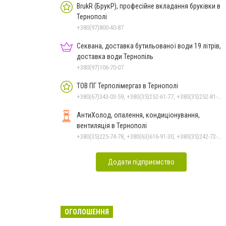
BrukR (БрукР), професійне вкладання бруківки в
Тернополі
+380(97)800-40-87
Секвана, доставка бутильованої води 19 літрів,
доставка води Тернопіль
+380(97)106-70-07
ТОВ ПГ Терполімергаз в Тернополі
+380(67)343-03-59, +380(35)252-61-77, +380(35)252-81-69
АнтиХолод, опалення, кондиціонування,
вентиляція в Тернополі
+380(35)225-74-78, +380(63)616-91-30, +380(35)242-72-37
Додати підприємство
ОГОЛОШЕННЯ