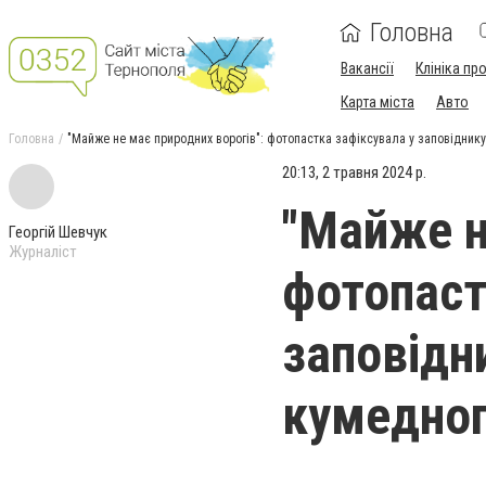
Головна
Вакансії
Клініка пр
Карта міста
Авто
Головна
"Майже не має природних ворогів": фотопастка зафіксувала у заповідник
20:13, 2 травня 2024 р.
"Майже н
Георгій Шевчук
Журналіст
фотопаст
заповідн
кумедног