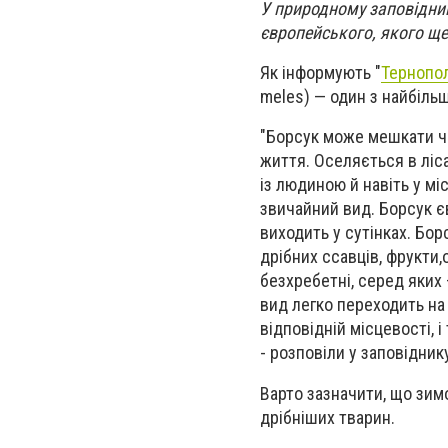
У природному заповідник
європейського, якого ще
Як інформують "
Тернопо
meles) — один з найбіль
"Борсук може мешкати ч
життя. Оселяється в ліса
із людиною й навіть у мі
звичайний вид. Борсук 
виходить у сутінках. Бор
дрібних ссавців, фрукти
безхребетні, серед яких 
вид легко переходить на
відповідній місцевості, 
- розповіли у заповідник
Варто зазначити, що зим
дрібніших тварин.