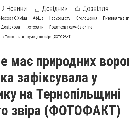
Новини
Довідник
Дозвілля
офесора С.Хміля
Афіша
Нерухомість
Оголошення
Питання та від
Довідкова
Фотозвіти
Податкова служба online
у на Тернопільщині кумедного звіра (ФОТОФАКТ)
е має природних ворог
ка зафіксувала у
ику на Тернопільщині
о звіра (ФОТОФАКТ)