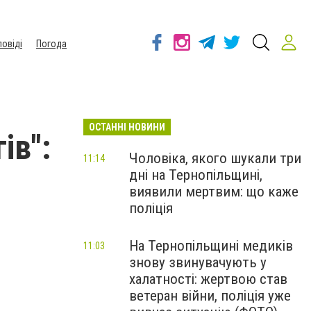
повіді
Погода
ОСТАННІ НОВИНИ
ів":
Чоловіка, якого шукали три
11:14
дні на Тернопільщині,
виявили мертвим: що каже
поліція
На Тернопільщині медиків
11:03
знову звинувачують у
халатності: жертвою став
ветеран війни, поліція уже