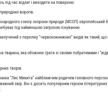
ь під час відлиг і виходити на поверхню.
природних ворогів.
жнародного союзу охорони природи (МСОП) європейський 
ребуває під найменшою загрозою існуванню.
у вилучений з переліку "червонокнижних" видів як такий, що
а тварина, яка обожнює грати зі своїми побратимами і "від
рних творів.
Франка "Лис Микита" найближчим родичем головного персон
важний звір. Він є досить популярним героєм літературних 
.