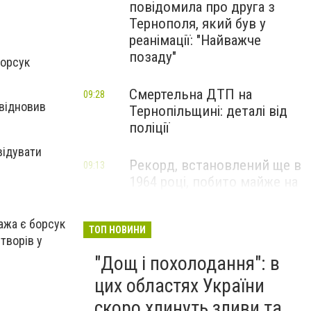
повідомила про друга з
Тернополя, який був у
реанімації: "Найважче
позаду"
борсук
Смертельна ДТП на
09:28
 відновив
Тернопільщині: деталі від
поліції
відувати
Рекорд, встановлений ще в
09:13
1964 році, побито майже на
5 градусів: повітря у
Тернополі розпеклося до
ажа є борсук
шаленої температури
ТОП НОВИНИ
творів у
"Дощ і похолодання": в
цих областях України
скоро хлинуть зливи та