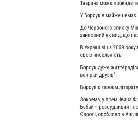
Тварина може прокидатис
У борсуків майже немає 
До Червоного списку Мі
занесений як вид, що пе
В Україні він з 2009 рок
свою чисельність.
Борсук дуже життєрадісн
вечірки друзів".
Борсук є героєм літерату
Зокрема, у поемі Івана 
Бабай – розсудливий і по
Європі, особливо в Англії