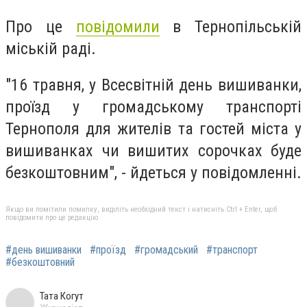
Про це
повідомили
в Тернопільській
міській раді.
"16 травня, у Всесвітній день вишиванки,
проїзд у громадському транспорті
Тернополя для жителів та гостей міста у
вишиванках чи вишитих сорочках буде
безкоштовним", - йдеться у повідомленні.
Якщо ви помітили помилку, виділіть необхідний текст і натисніть Ctrl + Enter, щоб
повідомити про це редакцію
#день вишиванки
#проїзд
#громадський
#транспорт
#безкоштовний
Тата Когут