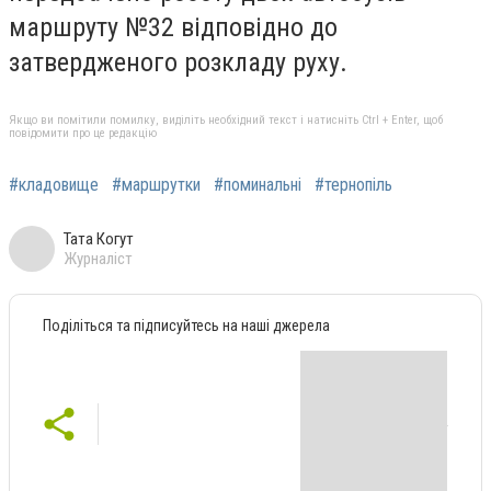
маршруту №32 відповідно до
затвердженого розкладу руху.
Якщо ви помітили помилку, виділіть необхідний текст і натисніть Ctrl + Enter, щоб
повідомити про це редакцію
#кладовище
#маршрутки
#поминальні
#тернопіль
Тата Когут
Журналіст
Поділіться та підписуйтесь на наші джерела