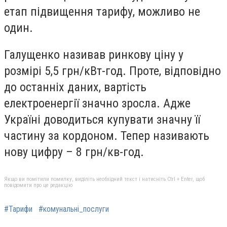
етап підвищення тарифу, можливо не
один.
Галущенко називав ринкову ціну у
розмірі 5,5 грн/кВт-год. Проте, відповідно
до останніх даних, вартість
електроенергії значно зросла. Адже
Україні доводиться купувати значну її
частину за кордоном. Тепер називають
нову цифру – 8 грн/кв-год.
Якщо ви помітили помилку, виділіть необхідний текст і натисніть Ctrl + Enter, щоб
повідомити про це редакцію
#Тарифи
#комунальні_послуги