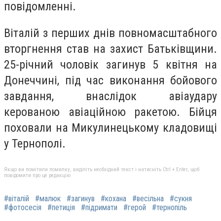
повідомленні.
Віталій з перших днів повномасштабного
вторгнення став на захист Батьківщини.
25-річний чоловік загинув 5 квітня на
Донеччині, під час виконання бойового
завдання, внаслідок авіаудару
керованою авіаційною ракетою. Бійця
поховали на Микулинецькому кладовищі
у Тернополі.
Якщо ви помітили помилку, виділіть необхідний текст і натисніть Ctrl + Enter, щоб
повідомити про це редакцію
#віталій
#малюк
#загинув
#кохана
#весільна
#сукня
#фотосесія
#петиція
#підримати
#герой
#тернопіль