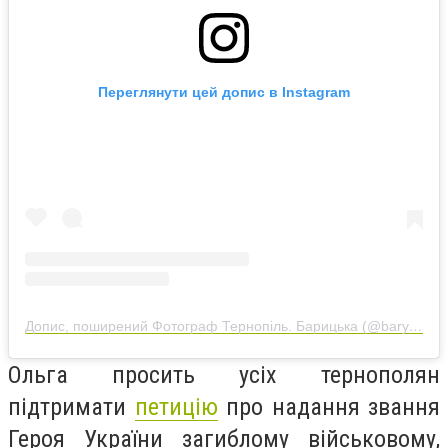
Переглянути цей допис в Instagram
Допис, поширений Фотограф Тернопіль. Барицька (@barytska_mariia)
Ольга просить усіх тернополян
підтримати
петицію
про надання звання
Героя України загиблому військовому,