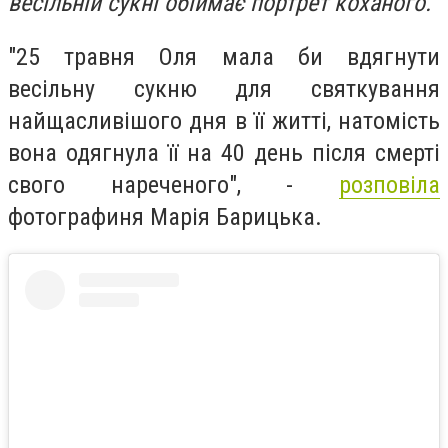
весільній сукні обіймає портрет коханого.
"25 травня Оля мала би вдягнути
весільну сукню для святкування
найщасливішого дня в її житті, натомість
вона одягнула її на 40 день після смерті
свого нареченого", -
розповіла
фотографиня Марія Барицька.