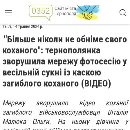
19:59, 14 травня 2024 р.
"Більше ніколи не обніме свого
коханого": тернополянка
зворушила мережу фотосесію у
весільній сукні із каскою
загиблого коханого (ВІДЕО)
Мережу зворушило відео коханої
загиблого військовослужбовця Віталія
Малюка Ольги. На ньому дівчина у