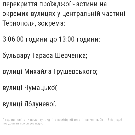
перекриття проїжджої частини на
окремих вулицях у центральній частині
Тернополя, зокрема:
З 06:00 години до 13:00 години:
бульвару Тараса Шевченка;
вулиці Михайла Грушевського;
вулиці Чумацької;
вулиці Яблуневої.
Якщо ви помітили помилку, виділіть необхідний текст і натисніть Ctrl + Enter, щоб
повідомити про це редакцію