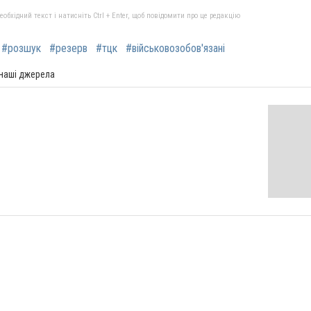
бхідний текст і натисніть Ctrl + Enter, щоб повідомити про це редакцію
#розшук
#резерв
#тцк
#військовозобов'язані
 наші джерела