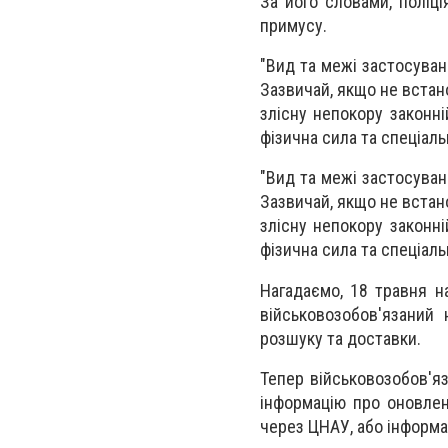
За його словами, поліц
примусу.
"Вид та межі застосуван
Зазвичай, якщо не встан
злісну непокору законні
фізична сила та спеціальн
"Вид та межі застосуван
Зазвичай, якщо не встан
злісну непокору законні
фізична сила та спеціальн
Нагадаємо, 18 травня н
військовозобов'язаний
розшуку та доставки.
Тепер військовозобов'яз
інформацію про оновлен
через ЦНАУ, або інформац