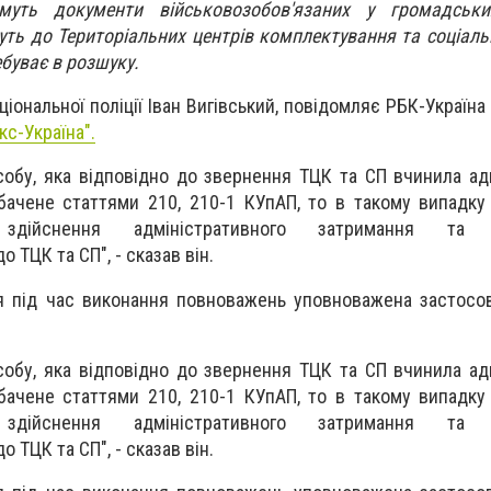
тимуть документи військовозобов'язаних у громадськ
ть до Територіальних центрів комплектування та соціаль
ебуває в розшуку.
ціональної поліції Іван Вигівський, повідомляє РБК-Україн
кс-Україна".
обу, яка відповідно до звернення ТЦК та СП вчинила ад
ачене статтями 210, 210-1 КУпАП, то в такому випадку
дійснення адміністративного затримання та д
 ТЦК та СП", - сказав він.
ія під час виконання повноважень уповноважена застосо
обу, яка відповідно до звернення ТЦК та СП вчинила ад
ачене статтями 210, 210-1 КУпАП, то в такому випадку
дійснення адміністративного затримання та д
 ТЦК та СП", - сказав він.