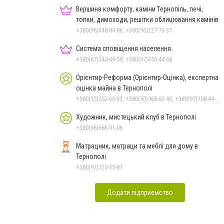
Вершина комфорту, каміни Тернопіль, печі,
топки, димоходи, решітки облицювання камінів
+380(96)448-84-86, +380(96)227-73-37
Система сповіщення населення
+380(67)340-49-59, +380(67)350-44-68
Орієнтир-Реформа (Орієнтир-Оцінка), експертна
оцінка майна в Тернополі
+380(35)252-66-33, +380(50)968-62-40, +380(97)108-44-83, +380(35)225-44-34, +380(35)243-08-64
Художник, мистецький клуб в Тернополі
+380(96)686-91-06
Матрацник, матраци та меблі для дому в
Тернополі
+380(97)720-35-81
Додати підприємство