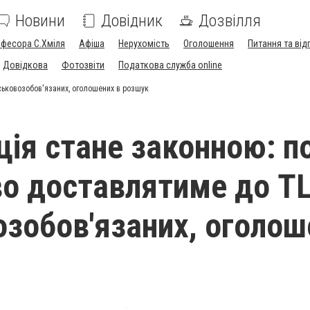
Новини
Довідник
Дозвілля
офесора С.Хміля
Афіша
Нерухомість
Оголошення
Питання та від
Довідкова
Фотозвіти
Податкова служба online
ськовозобов'язаних, оголошених в розшук
ція стане законною: по
о доставлятиме до Т
озобов'язаних, оголош