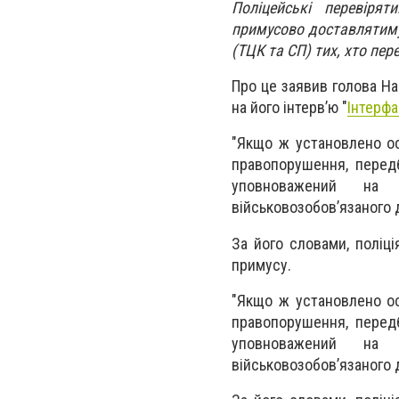
Поліцейські перевіря
примусово доставлятиму
(ТЦК та СП) тих, хто пер
Про це заявив голова На
на його інтерв’ю "
Інтерфа
"Якщо ж установлено ос
правопорушення, передб
уповноважений на з
військовозобов’язаного до
За його словами, поліц
примусу.
"Якщо ж установлено ос
правопорушення, передб
уповноважений на з
військовозобов’язаного до