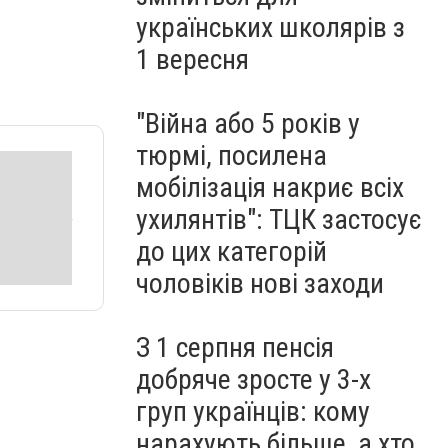
українських школярів з
1 вересня
"Війна або 5 років у
тюрмі, посилена
мобілізація накриє всіх
ухилянтів": ТЦК застосує
до цих категорій
чоловіків нові заходи
З 1 серпня пенсія
добряче зросте у 3-х
груп українців: кому
нарахують більше, а хто