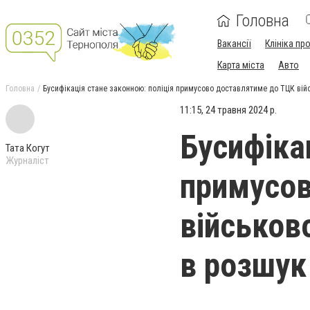
Головна
Вакансії
Клініка пр
Карта міста
Авто
Головна
Бусифікація стане законною: поліція примусово доставлятиме до ТЦК вій
11:15, 24 травня 2024 р.
Бусифіка
Тата Когут
Журналіст
примусов
військов
в розшук