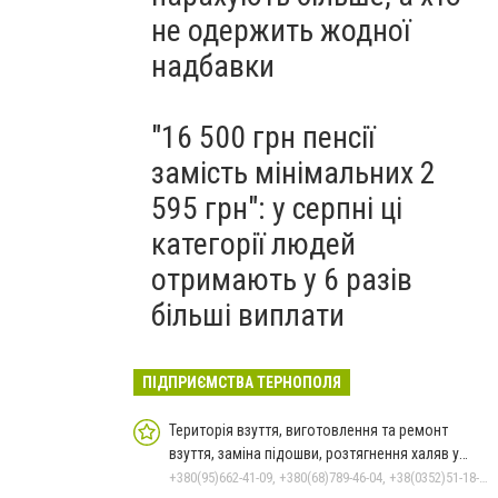
не одержить жодної
надбавки
"16 500 грн пенсії
замість мінімальних 2
595 грн": у серпні ці
категорії людей
отримають у 6 разів
більші виплати
ПІДПРИЄМСТВА ТЕРНОПОЛЯ
Територія взуття, виготовлення та ремонт
взуття, заміна підошви, розтягнення халяв у
Тернополі
+380(95)662-41-09, +380(68)789-46-04, +38(0352)51-18-18, +380(35)251-15-51