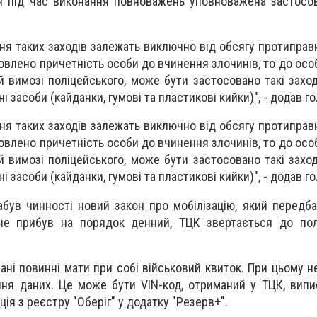
ія під час виконання повноважень уповноважена застосо
ня таких заходів залежать виключно від обсягу протиправн
овлено причетність особи до вчинення злочинів, то до осо
й вимозі поліцейського, може бути застосовано такі захо
і засоби (кайданки, гумові та пластикові кийки)", - додав го
ня таких заходів залежать виключно від обсягу протиправн
овлено причетність особи до вчинення злочинів, то до осо
й вимозі поліцейського, може бути застосовано такі захо
і засоби (кайданки, гумові та пластикові кийки)", - додав го
абув чинності новий закон про мобілізацію, який передб
 не прибув на порядок денний, ТЦК звертається до пол
ані повинні мати при собі військовий квиток. При цьому н
ня даних. Це може бути VIN-код, отриманий у ТЦК, випи
ія з реєстру "Оберіг" у додатку "Резерв+".