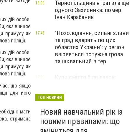
вувати заходи
Тернопільщина втратила ще
18:00
одного Захисника: помер
Іван Карабаник
их дій особи.
би, яка вчиняє
"Похолодання, сильні зливи
ди примусу як
17:45
та град вдарять по цих
лова поліції.
областях України": у регіон
их дій особи.
ввірветься потужна гроза
би, яка вчиняє
та шквальний вітер
ди примусу як
лова поліції.
Купи сміття біля лавок:
17:30
житель Тернопільщини не
ачає, що якщо
стримав емоцій від
іції для його
побаченого у парку (ВІДЕО)
ТОП НОВИНИ
Новий навчальний рік із
еобхідно мати
ска, отримана
новими правилами: що
зміниться для