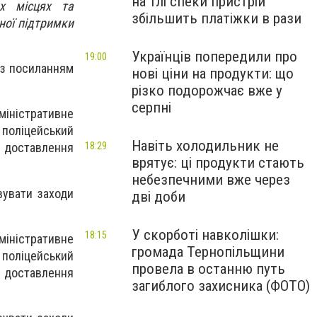
на тлі спеки пристрій
их місцях та
збільшить платіжки в рази
ної підтримки
Українців попередили про
19:00
а з посиланням
нові ціни на продукти: що
різко подорожчає вже у
серпні
міністративне
 поліцейський
Навіть холодильник не
18:29
оставлення
врятує: ці продукти стають
небезпечними вже через
вувати заходи
дві доби
У скорботі навколішки:
18:15
міністративне
громада Тернопільщини
 поліцейський
провела в останню путь
оставлення
загиблого захисника (ФОТО)