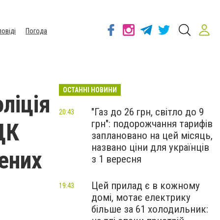
повіді
Погода
ОСТАННІ НОВИНИ
ліція
"Газ до 26 грн, світло до 9
20:43
грн": подорожчання тарифів
ЦК
заплановано на цей місяць,
названо ціни для українців
ених
з 1 вересня
Цей прилад є в кожному
19:43
домі, мотає електрику
більше за 61 холодильник: