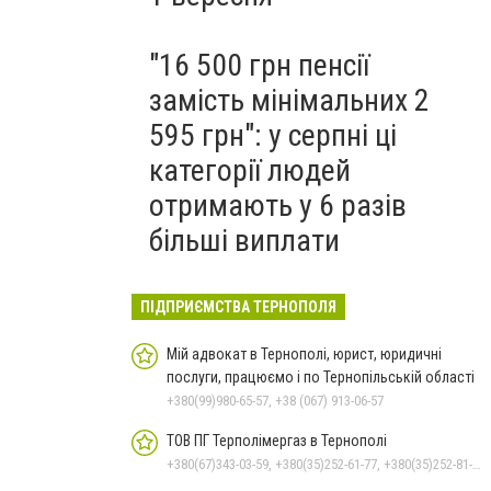
"16 500 грн пенсії
замість мінімальних 2
595 грн": у серпні ці
категорії людей
отримають у 6 разів
більші виплати
ПІДПРИЄМСТВА ТЕРНОПОЛЯ
Мій адвокат в Тернополі, юрист, юридичні
послуги, працюємо і по Тернопільській області
+380(99)980-65-57, +38 (067) 913-06-57
ТОВ ПГ Терполімергаз в Тернополі
+380(67)343-03-59, +380(35)252-61-77, +380(35)252-81-69