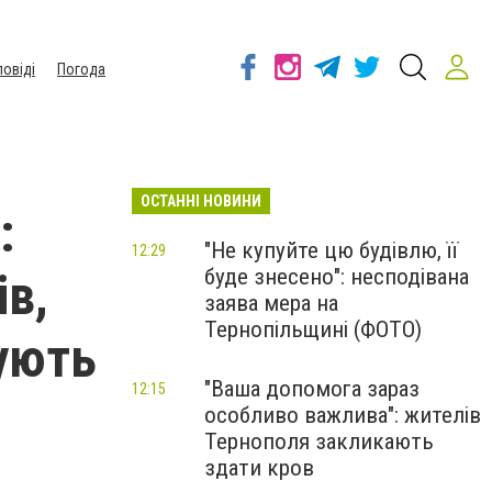
повіді
Погода
ОСТАННІ НОВИНИ
:
"Не купуйте цю будівлю, її
12:29
буде знесено": несподівана
ів,
заява мера на
Тернопільщині (ФОТО)
ують
"Ваша допомога зараз
12:15
особливо важлива": жителів
Тернополя закликають
здати кров