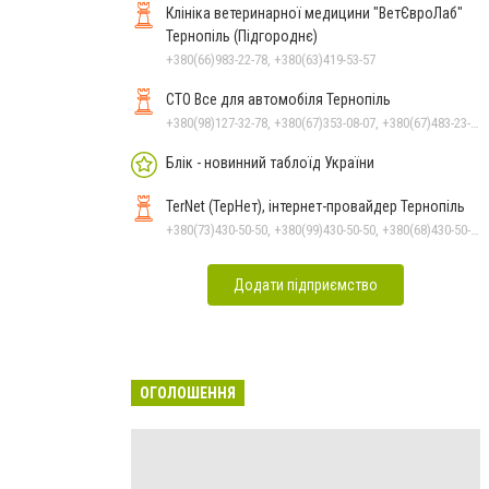
Клініка ветеринарної медицини "ВетЄвроЛаб"
Тернопіль (Підгороднє)
+380(66)983-22-78, +380(63)419-53-57
СТО Все для автомобіля Тернопіль
+380(98)127-32-78, +380(67)353-08-07, +380(67)483-23-55
Блік - новинний таблоїд України
TerNet (ТерНет), інтернет-провайдер Тернопіль
+380(73)430-50-50, +380(99)430-50-50, +380(68)430-50-50
Додати підприємство
ОГОЛОШЕННЯ