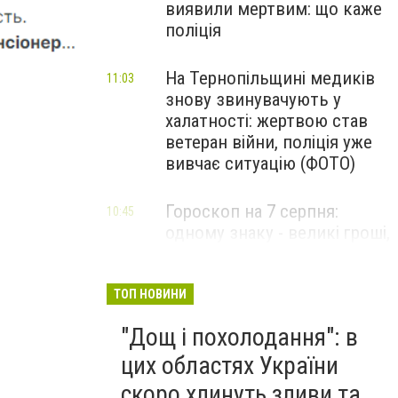
виявили мертвим: що каже
поліція
На Тернопільщині медиків
11:03
знову звинувачують у
халатності: жертвою став
ветеран війни, поліція уже
вивчає ситуацію (ФОТО)
Гороскоп на 7 серпня:
10:45
одному знаку - великі гроші,
іншому - доленосна зустріч
ТОП НОВИНИ
"Дощ і похолодання": в
цих областях України
скоро хлинуть зливи та