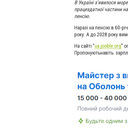
В Україні з’явилося мор
працездатної частини на
пенсію.
Наразі на пенсію в 60-р
року. А до 2028 року ви
На сайті "
ua.jooble.org
" о
Пропонуютьнавіть зарпл