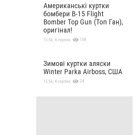
Американські куртки
бомбери B-15 Flight
Bomber Top Gun (Топ Ган),
оригінал!
108
15:56, 4 серпня
Зимові куртки аляски
Winter Parka Airboss, США
24
15:56, 4 серпня