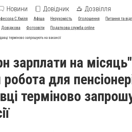
Новини
Довідник
Дозвілля
офесора С.Хміля
Афіша
Нерухомість
Оголошення
Питання та від
Довідкова
Фотозвіти
Податкова служба online
одавці терміново запрошують на вакансії
рн зарплати на місяць"
 робота для пенсіонер
вці терміново запрош
ії