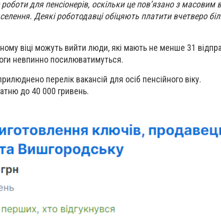
е роботи для пенсіонерів, оскільки це пов’язано з масовим 
селення. Деякі роботодавці обіцяють платити вчетверо бі
ічному віці можуть вийти люди, які мають не менше 31 відпр
моги невпинно посилюватимуться.
прилюднено перелік вакансій для осіб пенсійного віку.
атню до 40 000 гривень.