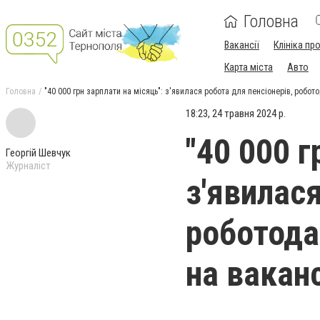
Головна
Вакансії
Клініка пр
Карта міста
Авто
Головна
"40 000 грн зарплати на місяць": з'явилася робота для пенсіонерів, робот
18:23, 24 травня 2024 р.
"40 000 г
Георгій Шевчук
Журналіст
з'явилася
роботода
на ваканс