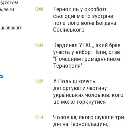
відтоком
Тернопіль у скорботі:
льше за
12:00
сьогодні місто зустріне
полеглого воїна Богдана
ацьованого
Сосінського
Кардинал УГКЦ, який брав
11:44
участь у виборі Папи, став
"Почесним громадянином
Тернополя"
У Польщі хочуть
11:29
депортувати частину
українських чоловіків: кого
це може торкнутися
Чоловіка, якого шукали три
11:14
дні на Тернопільщині,