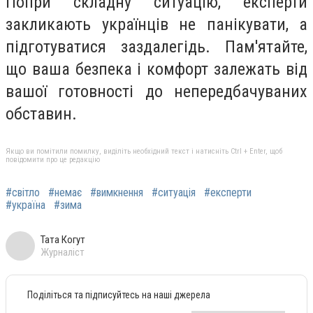
Попри складну ситуацію, експерти
закликають українців не панікувати, а
підготуватися заздалегідь. Пам'ятайте,
що ваша безпека і комфорт залежать від
вашої готовності до непередбачуваних
обставин.
Якщо ви помітили помилку, виділіть необхідний текст і натисніть Ctrl + Enter, щоб
повідомити про це редакцію
#світло
#немає
#вимкнення
#ситуація
#експерти
#україна
#зима
Тата Когут
Журналіст
Поділіться та підписуйтесь на наші джерела