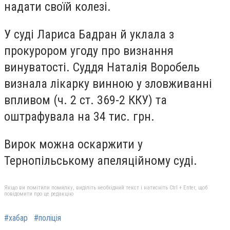
надати своїй колезі.
У суді Лариса Бадран й уклала з
прокурором угоду про визнання
винуватості. Суддя Наталія Воробель
визнала лікарку винною у зловживанні
впливом (ч. 2 ст. 369-2 ККУ) та
оштрафувала на 34 тис. грн.
Вирок можна оскаржити у
Тернопільському апеляційному суді.
Якщо ви помітили помилку, виділіть необхідний текст і натисніть Ctrl + Enter, щоб
повідомити про це редакцію
#хабар
#поліція