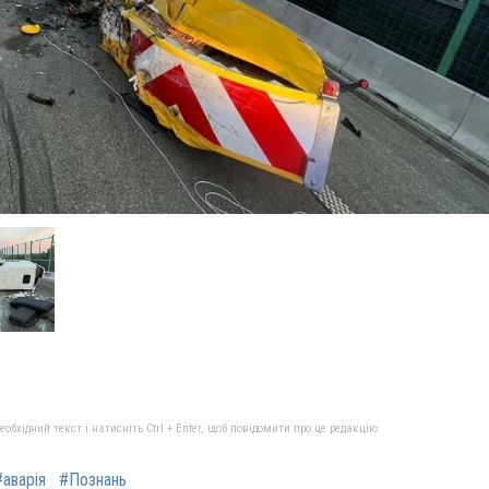
бхідний текст і натисніть Ctrl + Enter, щоб повідомити про це редакцію
#аварія
#Познань