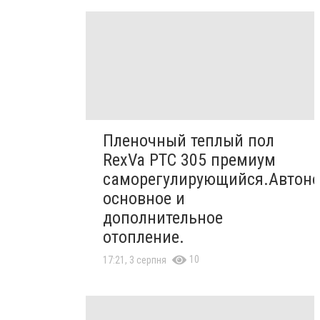
Пленочный теплый пол
RexVa PTC 305 премиум
саморегулирующийся.Автон
основное и
дополнительное
отопление.
10
17:21, 3 серпня