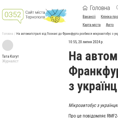
Головна
Вакансії
Клініка пр
Карта міста
Авто
Головна
На автомагістралі від Познані до Франкфурта розбився мікроавтобус з у
10:55, 20 липня 2024 р.
На автома
Тата Когут
Журналіст
Франкфур
з україн
Мікроавтобус з українця
Про це повідомляє RMF2