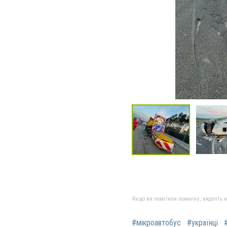
Якщо ви помітили помилку, виділіть нео
#мікроавтобус
#українці