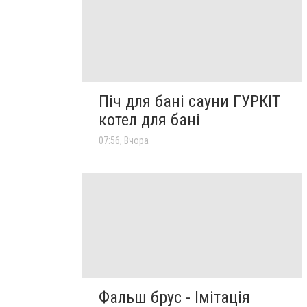
Піч для бані сауни ГУРКІТ
котел для бані
07:56, Вчора
Фальш брус - Імітація