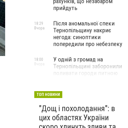
рахунків, що незабаром
прийдуть
Після аномальної спеки
18:29
Вчора
Тернопільщину накриє
негода: синоптики
попередили про небезпеку
У одній з громад на
18:00
Вчора
Тернопільщині заборонили
поливати городи питною
водою: порушників
перевірятимуть
ТОП НОВИНИ
Міг вибухнути будь-якої
17:45
"Дощ і похолодання": в
Вчора
миті: на Тернопільщині
знешкодили боєприпас
цих областях України
скоро хлинуть зливи та