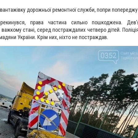
 вантажівку дорожньої ремонтної служби, попри попереджув
рекинувся, права частина сильно пошкоджена. Дев
 у важкому стані, серед постраждалих четверо дітей. Поліці
адяни України. Крім них, ніхто не постраждав.