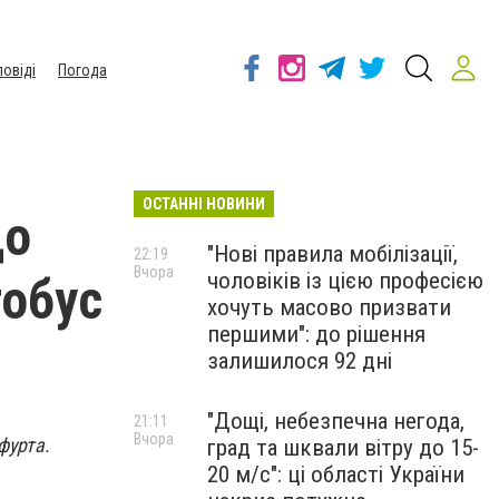
повіді
Погода
ОСТАННІ НОВИНИ
до
"Нові правила мобілізації,
22:19
Вчора
чоловіків із цією професією
тобус
хочуть масово призвати
першими": до рішення
залишилося 92 дні
"Дощі, небезпечна негода,
21:11
Вчора
фурта.
град та шквали вітру до 15-
20 м/с": ці області України