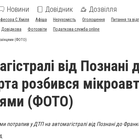
Новини
Довідник
Дозвілля
офесора С.Хміля
Афіша
Нерухомість
Оголошення
Питання та від
Довідкова
Фотозвіти
Податкова служба online
країнцями (ФОТО)
гістралі від Познані 
та розбився мікроав
цями (ФОТО)
ми потрапив у ДТП на автомагістралі від Познані до Франк
4.