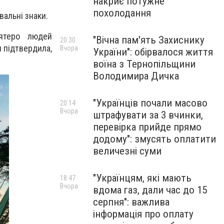
накриє потужне
похолодання
альні знаки.
’ятеро людей
"Вічна пам'ять Захиснику
20:30
я підтвердила,
Вчора
України": обірвалося життя
воїна з Тернопільщини
Володимира Дичка
"Українців почали масово
20:14
Вчора
штрафувати за 3 вчинки,
перевірка прийде прямо
додому": змусять оплатити
величезні суми
"Українцям, які мають
18:47
Вчора
вдома газ, дали час до 15
серпня": важлива
інформація про оплату