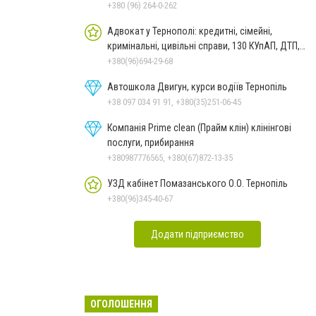
місць
+380 (96) 264-0-262
Адвокат у Тернополі: кредитні, сімейні,
кримінальні, цивільні справи, 130 КУпАП, ДТП,
банкрутство
+380(96)694-29-68
Автошкола Двигун, курси водіїв Тернопіль
+38 097 034 91 91, +380(35)251-06-45
Компанія Prime clean (Прайм клін) клінінгові
послуги, прибирання
+380987776565, +380(67)872-13-35
УЗД кабінет Помазанського О.О. Тернопіль
+380(96)345-40-67
Додати підприємство
ОГОЛОШЕННЯ