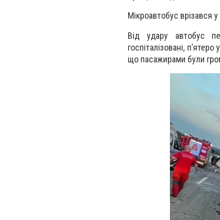
Мікроавтобус врізався у
Від удару автобус пе
госпіталізовані, п’ятеро
що пасажирами були гром