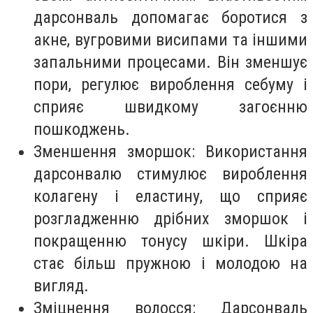
дарсонваль допомагає боротися з
акне, вугровими висипами та іншими
запальними процесами. Він зменшує
пори, регулює вироблення себуму і
сприяє швидкому загоєнню
пошкоджень.
Зменшення зморшок: Використання
дарсонвалю стимулює вироблення
колагену і еластину, що сприяє
розгладженню дрібних зморшок і
покращенню тонусу шкіри. Шкіра
стає більш пружною і молодою на
вигляд.
Зміцнення волосся: Дарсонваль