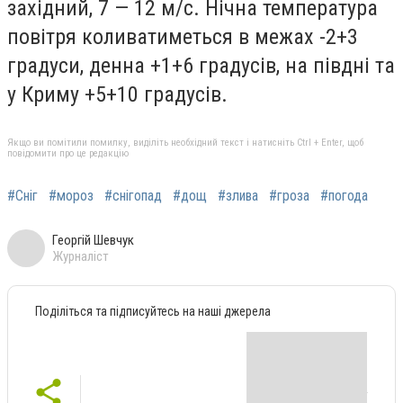
західний, 7 — 12 м/с. Нічна температура
повітря коливатиметься в межах -2+3
градуси, денна +1+6 градусів, на півдні та
у Криму +5+10 градусів.
Якщо ви помітили помилку, виділіть необхідний текст і натисніть Ctrl + Enter, щоб
повідомити про це редакцію
#Сніг
#мороз
#снігопад
#дощ
#злива
#гроза
#погода
Георгій Шевчук
Журналіст
Поділіться та підписуйтесь на наші джерела