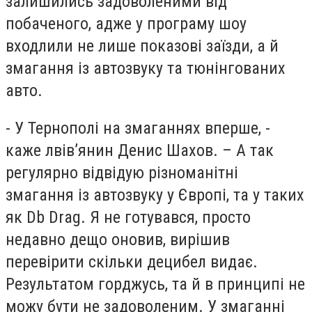
залишились задоволеними від
побаченого, адже у програму шоу
входлили не лише показові заїзди, а й
змагання із автозвуку та тюнінгованих
авто.
- У Тернополі на змаганнях вперше, -
каже лвів’янин Денис Шахов. – А так
регулярно відвідую різноманітні
змагання із автозвуку у Європі, та у таких
як Db Drag. Я не готувався, просто
недавно дещо оновив, вирішив
перевірити скільки децибел видає.
Результатом горджусь, та й в принципі не
можу бути не задоволеним. У змаганні