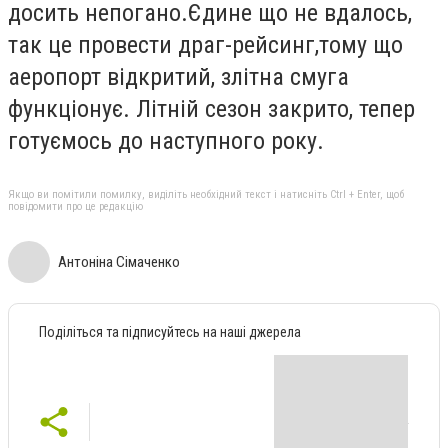
досить непогано.Єдине що не вдалось,
так це провести драг-рейсинг,тому що
аеропорт відкритий, злітна смуга
функціонує. Літній сезон закрито, тепер
готуємось до наступного року.
Якщо ви помітили помилку, виділіть необхідний текст і натисніть Ctrl + Enter, щоб
повідомити про це редакцію
Антоніна Сімаченко
Поділіться та підписуйтесь на наші джерела