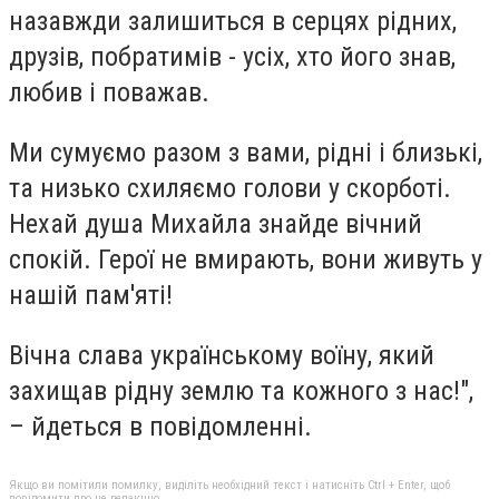
назавжди залишиться в серцях рідних,
друзів, побратимів - усіх, хто його знав,
любив і поважав.
Ми сумуємо разом з вами, рідні і близькі,
та низько схиляємо голови у скорботі.
Нехай душа Михайла знайде вічний
спокій. Герої не вмирають, вони живуть у
нашій пам'яті!
Вічна слава українському воїну, який
захищав рідну землю та кожного з нас!",
– йдеться в повідомленні.
Якщо ви помітили помилку, виділіть необхідний текст і натисніть Ctrl + Enter, щоб
повідомити про це редакцію