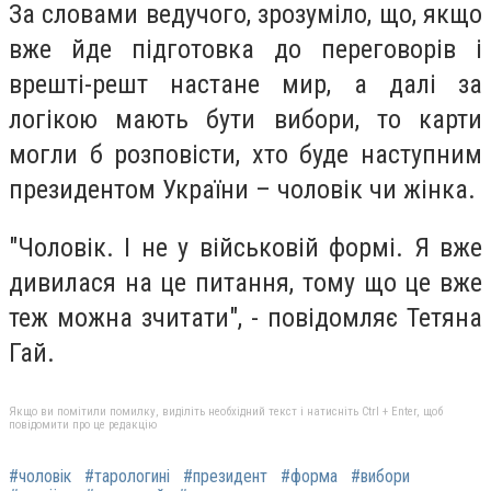
За словами ведучого, зрозуміло, що, якщо
вже йде підготовка до переговорів і
врешті-решт настане мир, а далі за
логікою мають бути вибори, то карти
могли б розповісти, хто буде наступним
президентом України – чоловік чи жінка.
"Чоловік. І не у військовій формі. Я вже
дивилася на це питання, тому що це вже
теж можна зчитати", - повідомляє Тетяна
Гай.
Якщо ви помітили помилку, виділіть необхідний текст і натисніть Ctrl + Enter, щоб
повідомити про це редакцію
#чоловік
#тарологині
#президент
#форма
#вибори