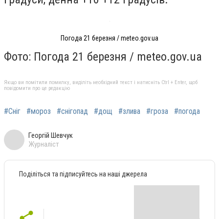
Погода 21 березня / meteo.gov.ua
Фото: Погода 21 березня / meteo.gov.ua
Якщо ви помітили помилку, виділіть необхідний текст і натисніть Ctrl + Enter, щоб
повідомити про це редакцію
#Сніг
#мороз
#снігопад
#дощ
#злива
#гроза
#погода
Георгій Шевчук
Журналіст
Поділіться та підписуйтесь на наші джерела