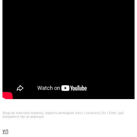
Якщо ви помітили помилку, виділіть необхідний текст і натисніть Ctrl + Enter, щоб
повідомити про це редакцію
УП