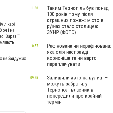
Таким Тернопіль був понад
11:58
100 років тому після
страшних пожеж: місто в
ч лікарі
руїнах стало столицею
Хоч і не
ЗУНР (ФОТО)
с. Зараз її
домляють
Рафінована чи нерафінована:
10:57
яка олія насправді
корисніша та чи варто
сіх небайдужих
переплачувати
Залишили авто на вулиці –
09:55
можуть забрати: у
Тернополі власників
попередили про крайній
термін