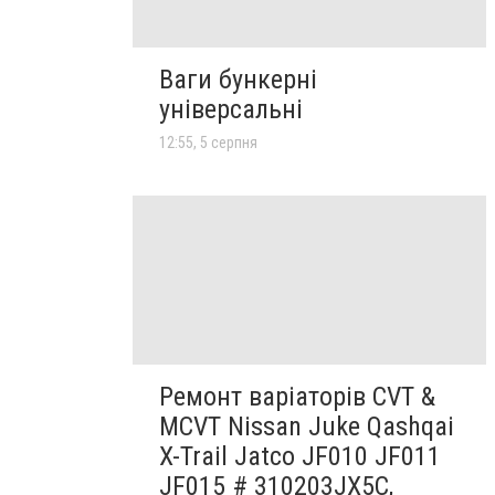
Ваги бункерні
універсальні
12:55, 5 серпня
Ремонт варіаторів CVT &
MCVT Nissan Juke Qashqai
X-Trail Jatco JF010 JF011
JF015 # 310203JX5C,