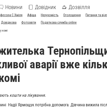
Новини
Довідник
Дозвілля
офесора С.Хміля
Афіша
Нерухомість
Оголошення
Питання та від
Довідкова
Фотозвіти
Податкова служба online
у комі
 жителька Тернопільщ
ливої аварії вже кіль
 комі
ають кошти на лікування.
чині Надії Ярмощук потрібна допомога. Дівчина вижила піс