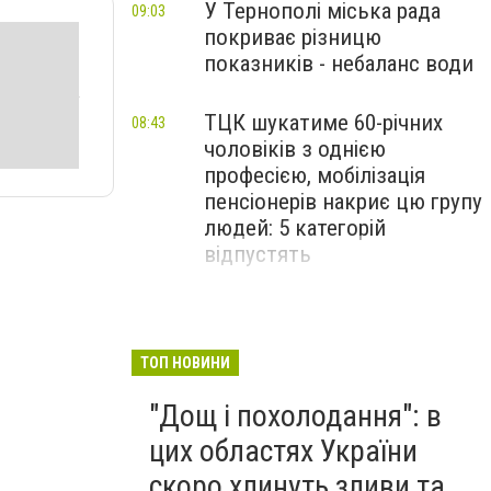
У Тернополі міська рада
09:03
покриває різницю
показників - небаланс води
ТЦК шукатиме 60-річних
08:43
чоловіків з однією
професією, мобілізація
пенсіонерів накриє цю групу
людей: 5 категорій
відпустять
"Град і гроза": синоптики
08:23
назвали області України, в
яких вдарять дощі та
ТОП НОВИНИ
негода
"Дощ і похолодання": в
цих областях України
скоро хлинуть зливи та