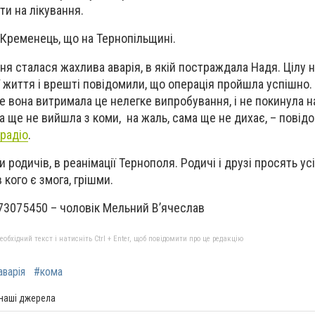
шти на лікування.
 Кременець, що на Тернопільщині.
ипня сталася жахлива аварія, в якій постраждала Надя. Цілу ні
 життя і врешті повідомили, що операція пройшла успішно. 
ле вона витримала це нелегке випробування, і не покинула на
на ще не вийшла з коми, на жаль, сама ще не дихає, – пові
радіо
.
и родичів, в реанімації Тернополя. Родичі і друзі просять у
 кого є змога, грішми.
73075450 – чоловік Мельний В’ячеслав
бхідний текст і натисніть Ctrl + Enter, щоб повідомити про це редакцію
аварія
#кома
 наші джерела