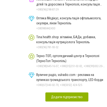
дітей та дорослих в Тернополі, консультація
без черги
+380(96)298-87-29
Оптика Медікус, консультація офтальмолога,
окуляри, лінзи Тернопіль
+380980442430
Tina.health.shop: вітаміни, БАДи, добавки,
консультація нутриціолога Тернопіль
+380(96)781-93-52
Терно-ТОП, ортопедичний центр в Тернополі
(ТерноТоп Тернопіль)
+380(98)645-16-07, +380(35)251-02-02, +380(99)032-20-97
Вуличне радіо, vulradio.com - реклама на
зупинках громадського транспорту, LED-борди
+380(67)343-02-70, +38(0352) 424-525
Додати підприємство