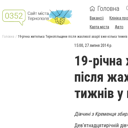
Головна
Вакансії
Клініка пр
Карта міста
Авто
Головна
19-річна жителька Тернопільщини після жахливої аварії вже кілька тижнів 
15:00, 27 липня 2014 р.
19-річна
після жах
тижнів у
Дівчині з Кременця збир
Дев’ятнадцятирічній дів