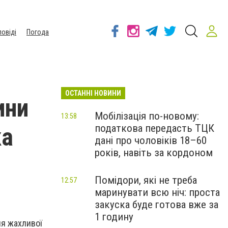
повіді
Погода
ОСТАННІ НОВИНИ
ини
Мобілізація по-новому:
13:58
податкова передасть ТЦК
ка
дані про чоловіків 18–60
років, навіть за кордоном
Помідори, які не треба
12:57
маринувати всю ніч: проста
закуска буде готова вже за
1 годину
ля жахливої