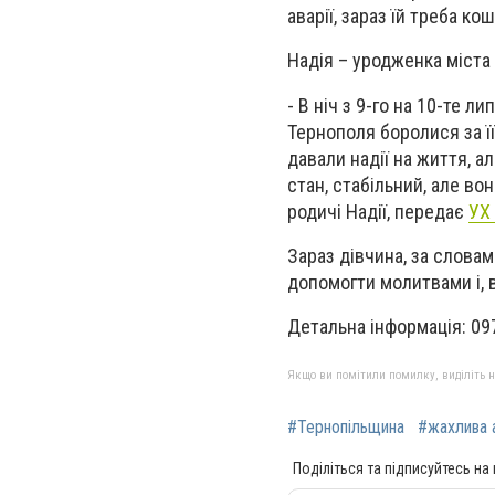
аварії, зараз їй треба ко
Надія – уродженка міста
- В ніч з 9-го на 10-те л
Тернополя боролися за її
давали надії на життя, а
стан, стабільний, але во
родичі Надії, передає
УХ 
Зараз дівчина, за словам
допомогти молитвами і, в
Детальна інформація: 09
Якщо ви помітили помилку, виділіть нео
#Тернопільщина
#жахлива 
Поділіться та підписуйтесь на