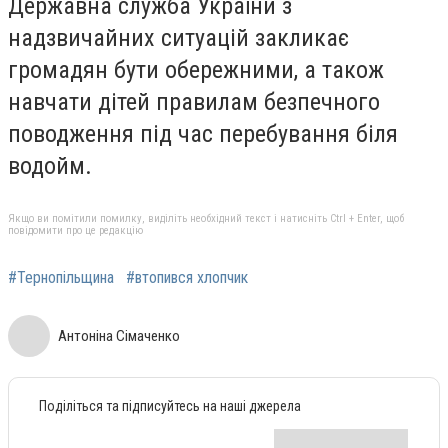
Державна служба України з
надзвичайних ситуацій закликає
громадян бути обережними, а також
навчати дітей правилам безпечного
поводження під час перебування біля
водойм.
Якщо ви помітили помилку, виділіть необхідний текст і натисніть Ctrl + Enter, щоб
повідомити про це редакцію
#Тернопільщина
#втопився хлопчик
Антоніна Сімаченко
Поділіться та підписуйтесь на наші джерела