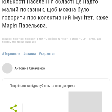
кількості населення області це надто
малий показник, щоб можна було
говорити про колективний імунітет, каже
Марія Павельєва.
Якщо ви помітили помилку, виділіть необхідний текст і натисніть Ctrl + Enter, щоб
повідомити про це редакцію
#Тернопіль
#школа
#карантин
Антоніна Сімаченко
Поділіться та підписуйтесь на наші джерела