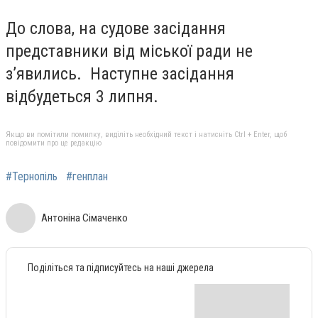
До слова, на судове засідання
представники від міської ради не
з’явились. Наступне засідання
відбудеться 3 липня.
Якщо ви помітили помилку, виділіть необхідний текст і натисніть Ctrl + Enter, щоб
повідомити про це редакцію
#Тернопіль
#генплан
Антоніна Сімаченко
Поділіться та підписуйтесь на наші джерела