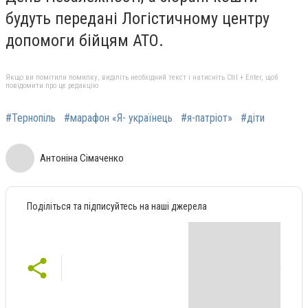
будуть передані Логістичному центру
допомоги бійцям АТО.
Якщо ви помітили помилку, виділіть необхідний текст і натисніть Ctrl + Enter, щоб
повідомити про це редакцію
#Тернопіль
#марафон «Я- українець
#я-патріот»
#діти
Антоніна Сімаченко
Поділіться та підписуйтесь на наші джерела