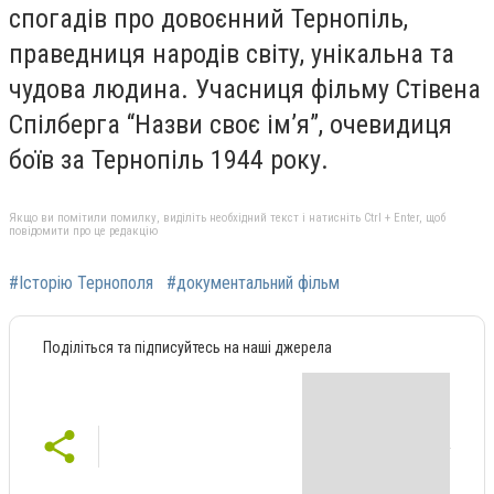
спогадів про довоєнний Тернопіль,
праведниця народів світу, унікальна та
чудова людина. Учасниця фільму Стівена
Спілберга “Назви своє ім’я”, очевидиця
боїв за Тернопіль 1944 року.
Якщо ви помітили помилку, виділіть необхідний текст і натисніть Ctrl + Enter, щоб
повідомити про це редакцію
#Історію Тернополя
#документальний фільм
Поділіться та підписуйтесь на наші джерела