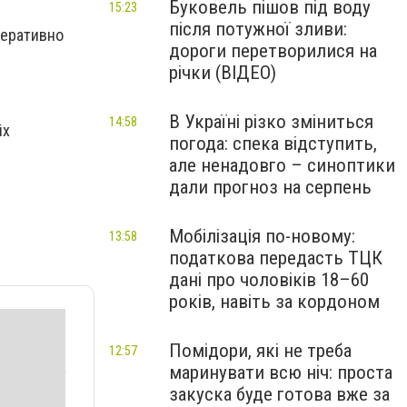
Буковель пішов під воду
15:23
після потужної зливи:
оперативно
дороги перетворилися на
річки (ВІДЕО)
В Україні різко зміниться
14:58
іх
погода: спека відступить,
але ненадовго – синоптики
дали прогноз на серпень
Мобілізація по-новому:
13:58
податкова передасть ТЦК
дані про чоловіків 18–60
років, навіть за кордоном
Помідори, які не треба
12:57
маринувати всю ніч: проста
закуска буде готова вже за