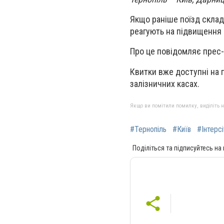
Якщо раніше поїзд склада
реагують на підвищення 
Про це повідомляє прес-
Квитки вже доступні на 
залізничних касах.
Якщо ви помітили помилку, виділіть нео
#Тернопіль
#Київ
#Інтерсі
Поділіться та підписуйтесь на