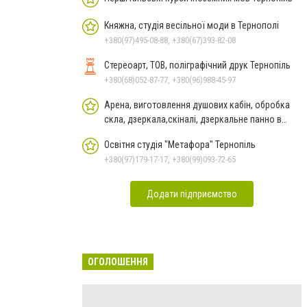
Княжна, студія весільної моди в Тернополі
+380(97)495-08-88, +380(67)393-82-08
Стереоарт, ТОВ, поліграфічний друк Тернопіль
+380(68)052-87-77, +380(96)988-45-97
Арена, виготовлення душових кабін, обробка
скла, дзеркала,скіналі, дзеркальне панно в
Тернополі
Освітня студія "Метафора" Тернопіль
+380(97)179-17-17, +380(99)093-72-65
Додати підприємство
ОГОЛОШЕННЯ