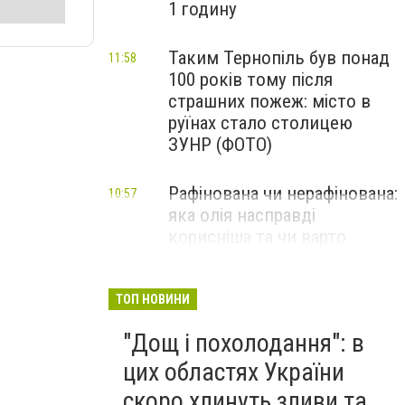
1 годину
Таким Тернопіль був понад
11:58
100 років тому після
страшних пожеж: місто в
руїнах стало столицею
ЗУНР (ФОТО)
Рафінована чи нерафінована:
10:57
яка олія насправді
корисніша та чи варто
переплачувати
ТОП НОВИНИ
"Дощ і похолодання": в
цих областях України
скоро хлинуть зливи та