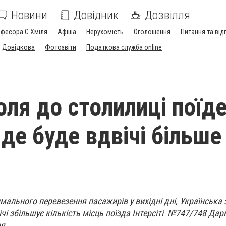
Новини
Довідник
Дозвілля
офесора С.Хміля
Афіша
Нерухомість
Оголошення
Питання та від
Довідкова
Фотозвіти
Податкова служба online
оля до столилиці поїд
, де буде вдвічі більше
ального перевезення пасажирів у вихідні дні, Українська 
чі збільшує кількість місць поїзда Інтерсіті №747/748 Дарн
я.