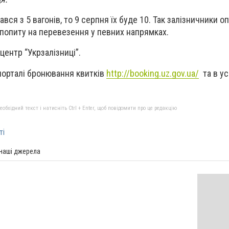
вся з 5 вагонів, то 9 серпня їх буде 10. Так залізничники 
попиту на перевезення у певних напрямках.
центр “Укрзалізниці”.
порталі бронювання квитків
http://booking.uz.gov.ua/
та в ус
бхідний текст і натисніть Ctrl + Enter, щоб повідомити про це редакцію
ті
 наші джерела