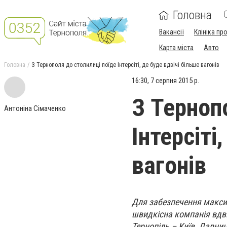
Головна
Вакансії
Клініка пр
Карта міста
Авто
Головна
З Тернополя до столилиці поїде Інтерсіті, де буде вдвічі більше вагонів
16:30, 7 серпня 2015 р.
З Терноп
Антоніна Сімаченко
Інтерсіті
вагонів
Для забезпечення максим
швидкісна компанія вдві
Тернопіль – Київ, Дарниц