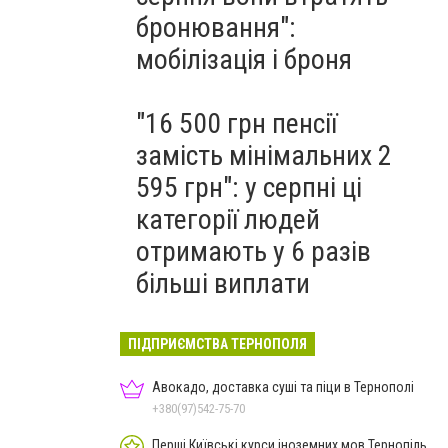
бронювання":
мобілізація і броня
"16 500 грн пенсії
замість мінімальних 2
595 грн": у серпні ці
категорії людей
отримають у 6 разів
більші виплати
ПІДПРИЄМСТВА ТЕРНОПОЛЯ
Авокадо, доставка суші та піци в Тернополі
+380(97)542-75-70
Перші Київські курси іноземних мов Тернопіль