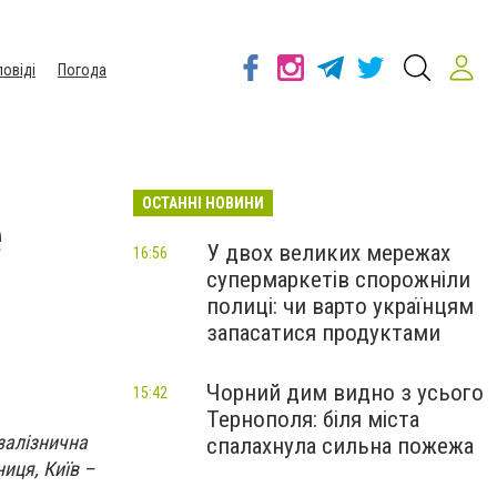
повіді
Погода
ОСТАННІ НОВИНИ
е
У двох великих мережах
16:56
супермаркетів спорожніли
полиці: чи варто українцям
запасатися продуктами
Чорний дим видно з усього
15:42
Тернополя: біля міста
залізнична
спалахнула сильна пожежа
иця, Київ –