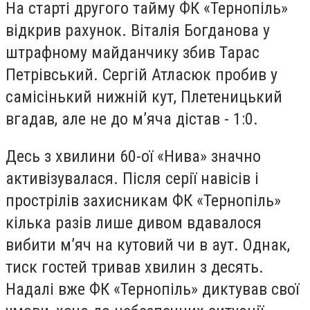
На старті другого тайму ФК «Тернопіль»
відкрив рахунок. Віталія Богданова у
штрафному майданчику збив Тарас
Петрівський. Сергій Атласюк пробив у
самісінький нижній кут, Плетеницький
вгадав, але не до м’яча дістав - 1:0.
Десь з хвилини 60-ої «Нива» значно
активізувалася. Після серії навісів і
прострілів захисникам ФК «Тернопіль»
кілька разів лише дивом вдавалося
вибити м’яч на кутовий чи в аут. Однак,
тиск гостей тривав хвилин з десять.
Надалі вже ФК «Тернопіль» диктував свої