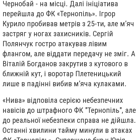
Чернобай - на місці. Далі ініціатива
перейшла до ФК «Тернопіль». Ігрор
Курило пробивав метрів з 25-ти, але м’яч
застряг у ногах захисників. Сергій
Полянчук гостро атакував лівим
флангом, але віддати передачу не зміг. А
Віталій Богданов закрутив з кутового в
ближній кут, і воротар Плетеницький
лише в падінні вибив м’яча кулаками.
«Нива» відповіла серією небезпечних
навісів до штрафного ФК "Тернопіль", але
до реальної небезпеки справа не дійшла.
Останні хвилини тайму минули в атаках