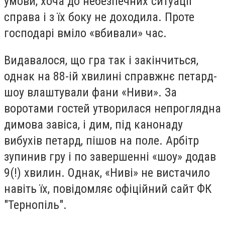
умови, хоча до небезпечних ситуації
справа і з їх боку не доходила. Проте
господарі вміло «вбивали» час.
Видавалося, що гра так і закінчиться,
однак на 88-ій хвилині справжнє петард-
шоу влаштували фани «Ниви». За
воротами гостей утворилася непроглядна
димова завіса, і дим, під канонаду
вибухів петард, пішов на поле. Арбітр
зупинив гру і по завершенні «шоу» додав
9(!) хвилин. Однак, «Ниві» не вистачило
навіть їх, повідомляє офіційний сайт ФК
"Тернопіль".