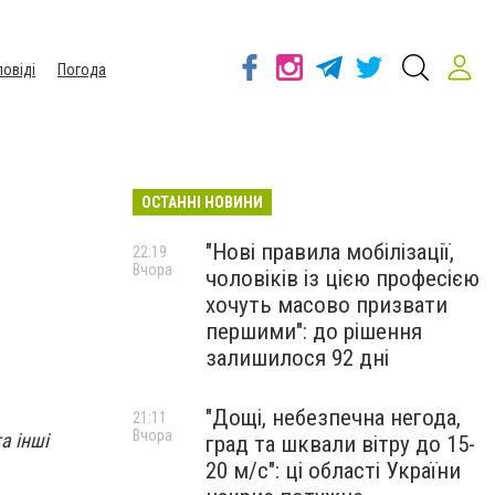
повіді
Погода
ОСТАННІ НОВИНИ
"Нові правила мобілізації,
22:19
Вчора
чоловіків із цією професією
хочуть масово призвати
першими": до рішення
залишилося 92 дні
"Дощі, небезпечна негода,
21:11
Вчора
а інші
град та шквали вітру до 15-
20 м/с": ці області України