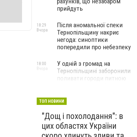
рахунків, що незабаром
прийдуть
Після аномальної спеки
18:29
Вчора
Тернопільщину накриє
негода: синоптики
попередили про небезпеку
У одній з громад на
18:00
Вчора
Тернопільщині заборонили
поливати городи питною
водою: порушників
перевірятимуть
ТОП НОВИНИ
Міг вибухнути будь-якої
17:45
"Дощ і похолодання": в
Вчора
миті: на Тернопільщині
знешкодили боєприпас
цих областях України
скоро хлинуть зливи та