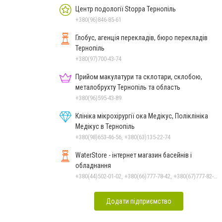
Центр подології Stoppa Тернопіль
+380(96)846-85-61
Глобус, агенція перекладів, бюро перекладів
Тернопіль
+380(97)700-43-74
Прийом макулатури та склотари, склобою,
металобрухту Тернопіль та область
+380(96)595-43-89
Клініка мікрохірургії ока Медікус, Поліклініка
Медікус в Тернопіль
+380(98)653-46-56, +380(63)135-22-74
WaterStore - інтернет магазин басейнів і
обладнання
+380(44)502-01-02, +380(66)777-78-42, +380(67)777-82-19, +380(67)890-80-80, +380(73)890-80-80, +380(44)502-01-03
Додати підприємство