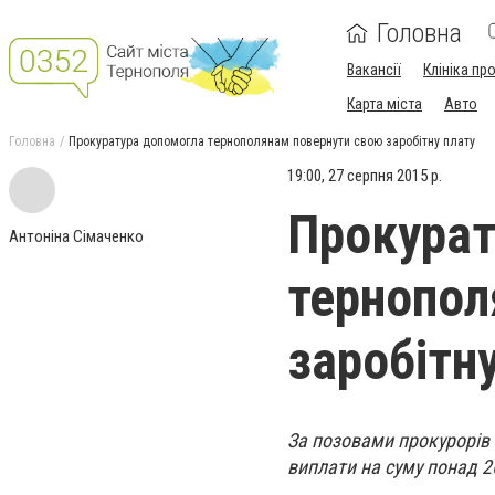
Головна
Вакансії
Клініка пр
Карта міста
Авто
Головна
Прокуратура допомогла тернополянам повернути свою заробітну плату
19:00, 27 серпня 2015 р.
Прокурат
Антоніна Сімаченко
тернопол
заробітн
За позовами прокурорів
виплати на суму понад 26