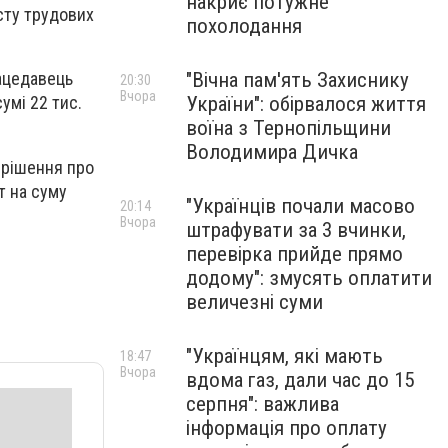
накриє потужне
сту трудових
похолодання
"Вічна пам'ять Захиснику
ацедавець
20:30
Вчора
України": обірвалося життя
умі 22 тис.
воїна з Тернопільщини
Володимира Дичка
 рішення про
т на суму
"Українців почали масово
20:14
Вчора
штрафувати за 3 вчинки,
перевірка прийде прямо
додому": змусять оплатити
величезні суми
"Українцям, які мають
18:47
Вчора
вдома газ, дали час до 15
серпня": важлива
інформація про оплату