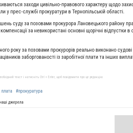
живаються заходи цивільно-правового характеру щодо захи
ли у прес-службі прокуратури в Тернопільській області.
ішень суду за позовами прокурора Лановецького району пр
омпенсації за невикористані основні щорічні відпустки в с
ого року за позовами прокурорів реально виконано судові
ацівників заборгованості із заробітної плати та інших випла
бхідний текст і натисніть Ctrl + Enter, щоб повідомити про це редакцію
 плата
#прокуратура
 наші джерела