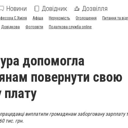
Новини
Довідник
Дозвілля
офесора С.Хміля
Афіша
Нерухомість
Оголошення
Питання та від
Довідкова
Фотозвіти
Податкова служба online
ура допомогла
янам повернути свою
у плату
 працедавці виплатили громадянам заборговану зарплату т
0 тис. грн.