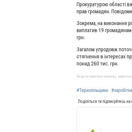
Прокуратурою області в
прав громадян. Повідоми
Зокрема, на виконання р
виплатив 19 громадянам к
грн.
Загалом упродовж поточн
стягнення в інтересах пр
понад 260 тис. грн.
Якщо ви помітили помилку, виділіть нео
#Тернопільщина
#заробітна
Поділіться та підписуйтесь на