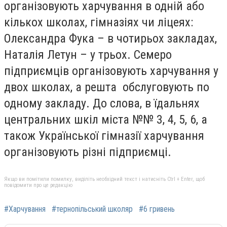
організовують харчування в одній або
кількох школах, гімназіях чи ліцеях:
Олександра Фука – в чотирьох закладах,
Наталія Летун – у трьох. Семеро
підприємців організовують харчування у
двох школах, а решта обслуговують по
одному закладу. До слова, в їдальнях
центральних шкіл міста №№ 3, 4, 5, 6, а
також Української гімназії харчування
організовують різні підприємці.
Якщо ви помітили помилку, виділіть необхідний текст і натисніть Ctrl + Enter, щоб
повідомити про це редакцію
#Харчування
#тернопільський школяр
#6 гривень