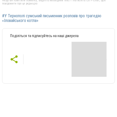
Якщо ви помітили помилку, виділіть необхідний текст і натисніть Ctrl + Enter, щоб
повідомити про це редакцію
#У Тернополі сумський письменник розповів про трагедію
«Іловайського котла»
Поділіться та підписуйтесь на наші джерела