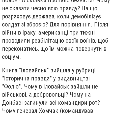
полон? А скільки пропало безвісти? Чому
не сказати чесно всю правду? На що
розраховує держава, коли демобілізує
солдат зі зброєю? Для порівняння. Після
війни в Іраку, американці три тижні
проводили реабілітацію своїх воїнів, щоб
переконатись, що їм можна повернути в
соціум.
Книга "Іловайськ" вийшла у рубриці
"Історична правда" у видавництві
"Фоліо". Чому в Іловайськ зайшли не
військові, а добровольці? Чому на
Донбасі загинули всі командири рот?
Чому генерал Хомчак (командував