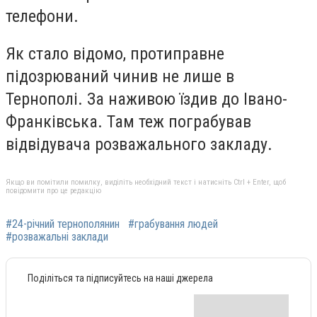
телефони.
Як стало відомо, протиправне
підозрюваний чинив не лише в
Тернополі. За наживою їздив до Івано-
Франківська. Там теж пограбував
відвідувача розважального закладу.
Якщо ви помітили помилку, виділіть необхідний текст і натисніть Ctrl + Enter, щоб
повідомити про це редакцію
#24-річний тернополянин
#грабування людей
#розважальні заклади
Поділіться та підписуйтесь на наші джерела