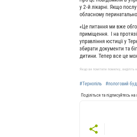
у 2-й лікарні. Якщо посл
обласному перинатальном
«Це питання ми вже обгов
приміщення. І на протяз
управління юстиції у Те
збирати документи та біг
дитини. Тепер все це мо
Якщо ви помітили помилку, виділіть нео
#Тернопіль
#пологовий буд
Поділіться та підписуйтесь на