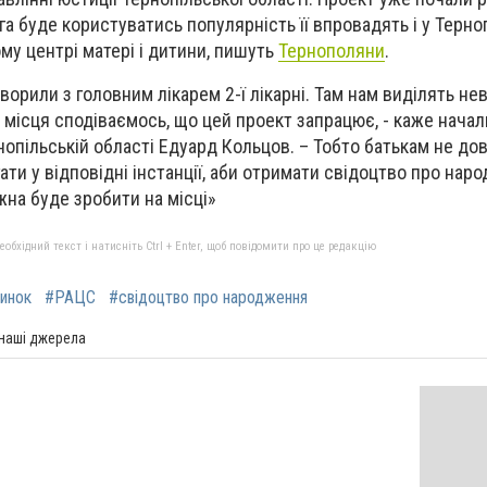
уга буде користуватись популярність її впровадять і у Терн
у центрі матері і дитини, пишуть
Тернополяни
.
орили з головним лікарем 2-ї лікарні. Там нам виділять не
і місця сподіваємось, що цей проект запрацює, - каже нача
рнопільській області Едуард Кольцов. – Тобто батькам не д
ати у відповідні інстанції, аби отримати свідоцтво про нар
жна буде зробити на місці»
бхідний текст і натисніть Ctrl + Enter, щоб повідомити про це редакцію
инок
#РАЦС
#свідоцтво про народження
 наші джерела