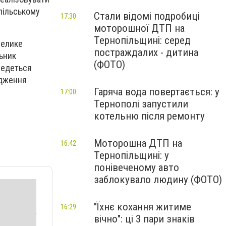
опільському
Стали відомі подробиці
17:30
моторошної ДТП на
Тернопільщині: серед
велике
постраждалих - дитина
льник
(ФОТО)
оведеться
одження
Гаряча вода повертається: у
17:00
Тернополі запустили
котельню після ремонту
Моторошна ДТП на
16:42
Тернопільщині: у
понівеченому авто
заблокувало людину (ФОТО)
"Їхнє кохання житиме
16:29
вічно": ці 3 пари знаків