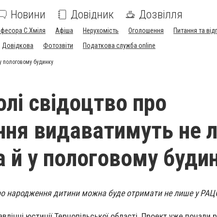
Новини
Довідник
Дозвілля
офесора С.Хміля
Афіша
Нерухомість
Оголошення
Питання та від
Довідкова
Фотозвіти
Податкова служба online
 у пологовому будинку
олі свідоцтво про
ня видаватимуть не 
а й у пологовому буди
ро народження дитини можна буде отримати не лише у РАЦСі
влінні юстиції Тернопільської області. Проект уже почали 