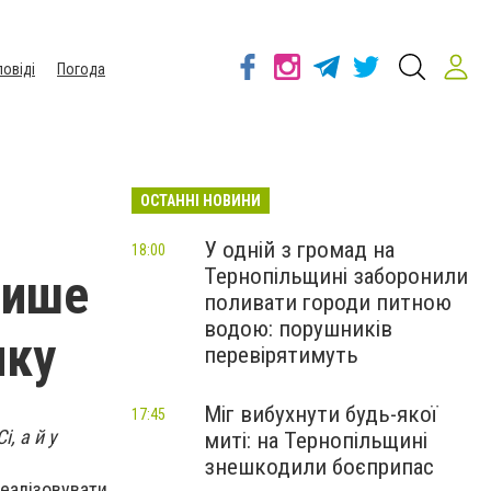
повіді
Погода
ОСТАННІ НОВИНИ
У одній з громад на
18:00
Тернопільщині заборонили
лише
поливати городи питною
водою: порушників
нку
перевірятимуть
Міг вибухнути будь-якої
17:45
, а й у
миті: на Тернопільщині
знешкодили боєприпас
реалізовувати