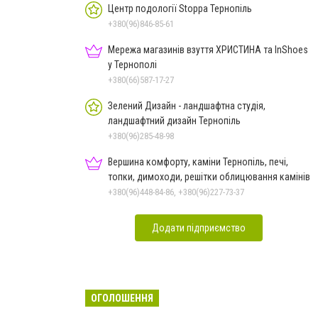
Центр подології Stoppa Тернопіль
+380(96)846-85-61
Мережа магазинів взуття ХРИСТИНА та InShoes
у Тернополі
+380(66)587-17-27
Зелений Дизайн - ландшафтна студія,
ландшафтний дизайн Тернопіль
+380(96)285-48-98
Вершина комфорту, каміни Тернопіль, печі,
топки, димоходи, решітки облицювання камінів
+380(96)448-84-86, +380(96)227-73-37
Додати підприємство
ОГОЛОШЕННЯ