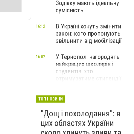
Зодіаку мають ідеальну
сумісність
В Україні хочуть змінити
16:12
закон: кого пропонують
звільнити від мобілізації
У Тернополі нагородять
16:02
найкращих школярів і
студентів: хто
отримуватиме стипендії
ТОП НОВИНИ
"Дощ і похолодання": в
цих областях України
скоро хлинуть зливи та