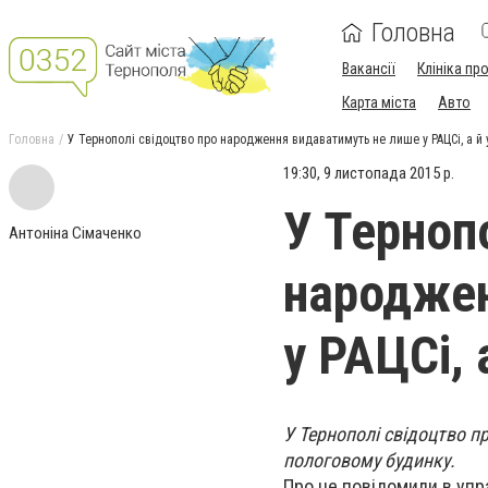
Головна
Вакансії
Клініка пр
Карта міста
Авто
Головна
У Тернополі свідоцтво про народження видаватимуть не лише у РАЦСі, а й
19:30, 9 листопада 2015 р.
У Терноп
Антоніна Сімаченко
народжен
у РАЦСі, 
У Тернополі свідоцтво п
пологовому будинку.
Про це повідомили в упра