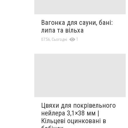
Вагонка для сауни, бані:
липа та вільха
1
07:56, Сьогодні
Цвяхи для покрівельного
нейлера 3,1×38 мм |
Кільцеві оцинковані в