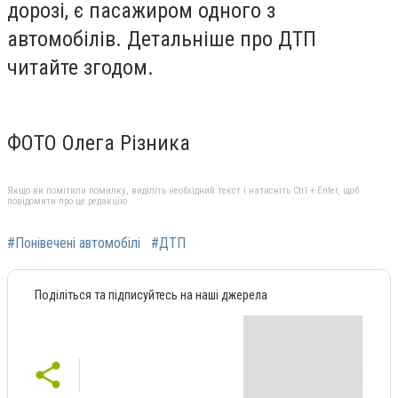
дорозі, є пасажиром одного з
автомобілів. Детальніше про ДТП
читайте згодом.
ФОТО Олега Різника
Якщо ви помітили помилку, виділіть необхідний текст і натисніть Ctrl + Enter, щоб
повідомити про це редакцію
#Понівечені автомобілі
#ДТП
Поділіться та підписуйтесь на наші джерела