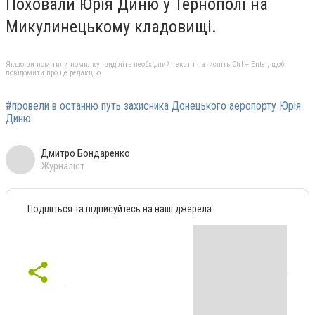
Поховали Юрія Диню у Тернополі на
Микулинецькому кладовищі.
Якщо ви помітили помилку, виділіть необхідний текст і натисніть Ctrl + Enter, щоб
повідомити про це редакцію
#провели в останню путь захисника Донецького аеропорту Юрія
Диню
Дмитро Бондаренко
Журналіст
Поділіться та підписуйтесь на наші джерела