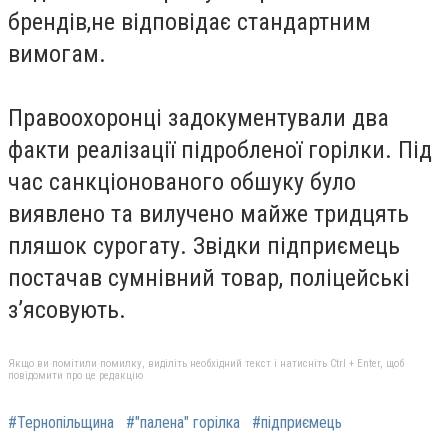
брендів,не відповідає стандартним
вимогам.
Правоохоронці задокументували два
факти реалізації підробленої горілки. Під
час санкціонованого обшуку було
виявлено та вилучено майже тридцять
пляшок сурогату. Звідки підприємець
постачав сумнівний товар, поліцейські
з’ясовують.
Якщо ви помітили помилку, виділіть необхідний текст і натисніть Ctrl + Enter, щоб
повідомити про це редакцію
#Тернопільщина
#"палена" горілка
#підприємець