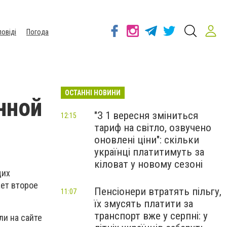
повіді
Погода
ОСТАННІ НОВИНИ
нной
"З 1 вересня зміниться
12:15
тариф на світло, озвучено
оновлені ціни": скільки
українці платитимуть за
кіловат у новому сезоні
щих
ет второе
Пенсіонери втратять пільгу,
11:07
їх змусять платити за
транспорт вже у серпні: у
ли на сайте