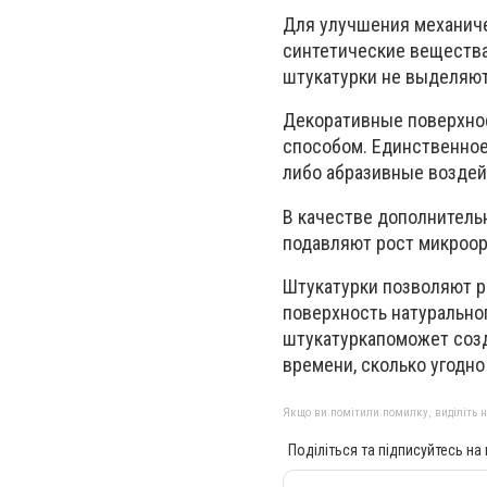
Для улучшения механиче
синтетические вещества
штукатурки не выделяют
Декоративные поверхнос
способом. Единственное
либо абразивные воздей
В качестве дополнитель
подавляют рост микроорг
Штукатурки позволяют р
поверхность натуральног
штукатуркапоможет созд
времени, сколько угодн
Якщо ви помітили помилку, виділіть нео
Поділіться та підписуйтесь на