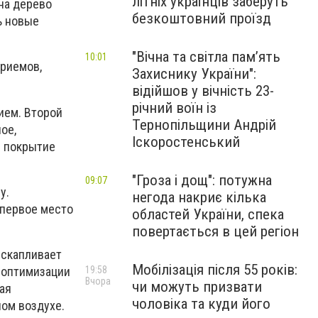
літніх українців заберуть
 на дерево
безкоштовний проїзд
ь новые
"Вічна та світла пам’ять
10:01
риемов,
Захиснику України":
відійшов у вічність 23-
річний воїн із
ием. Второй
Тернопільщини Андрій
ое,
Іскоростенський
е покрытие
"Гроза і дощ": потужна
09:07
у.
негода накриє кілька
 первое место
областей України, спека
повертається в цей регіон
 скапливает
Мобілізація після 55 років:
 оптимизации
19:58
Вчора
чи можуть призвати
ая
чоловіка та куди його
ном воздухе.