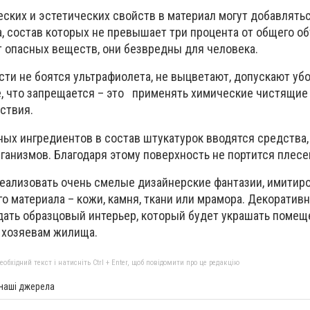
ских и эстетических свойств в материал могут добавлять
, состав которых не превышает три процента от общего об
 опасных веществ, они безвредны для человека.
ти не боятся ультрафиолета, не выцветают, допускают уб
, что запрещается – это применять химические чистящие 
ствия.
ных ингредиентов в состав штукатурок вводятся средства,
анизмов. Благодаря этому поверхность не портится плесе
еализовать очень смелые дизайнерские фантазии, имитир
о материала – кожи, камня, ткани или мрамора. Декоратив
ать образцовый интерьер, который будет украшать помещ
о хозяевам жилища.
бхідний текст і натисніть Ctrl + Enter, щоб повідомити про це редакцію
 наші джерела