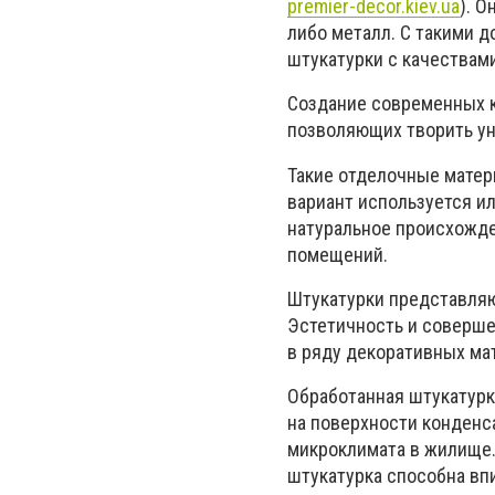
premier-decor.kiev.ua
). О
либо металл. С такими д
штукатурки с качества
Создание современных к
позволяющих творить ун
Такие отделочные матер
вариант используется ил
натуральное происхожде
помещений.
Штукатурки представляю
Эстетичность и соверше
в ряду декоративных ма
Обработанная штукатурк
на поверхности конденс
микроклимата в жилище.
штукатурка способна впи