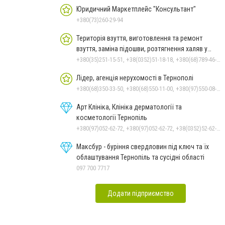
Юридичний Маркетплейс "Консультант"
+380(73)260-29-94
Територія взуття, виготовлення та ремонт
взуття, заміна підошви, розтягнення халяв у
Тернополі
+380(35)251-15-51, +38(0352)51-18-18, +380(68)789-46-04, +380(95)662-41-09
Лідер, агенція нерухомості в Тернополі
+380(68)350-33-50, +380(68)550-11-00, +380(97)550-08-42, +380(66)048-42-70
Арт Клініка, Клініка дерматології та
косметології Тернопіль
+380(97)052-62-72, +380(97)052-62-72, +38(0352)52-62-72
Максбур - буріння свердловин під ключ та їх
облаштування Тернопіль та сусідні області
097 700 7717
Додати підприємство