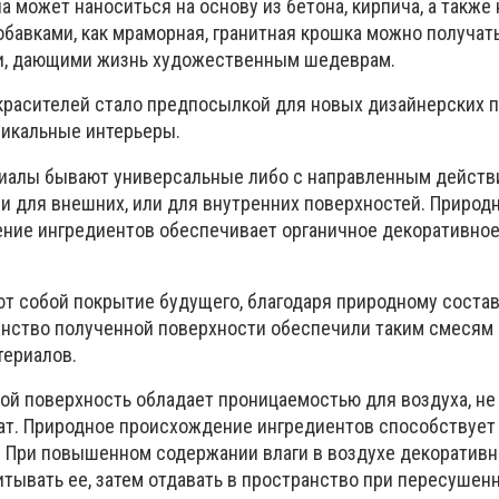
на может наноситься на основу из бетона, кирпича, а также
обавками, как мраморная, гранитная крошка можно получат
ми, дающими жизнь художественным шедеврам.
расителей стало предпосылкой для новых дизайнерских п
икальные интерьеры.
иалы бывают универсальные либо с направленным действ
и для внешних, или для внутренних поверхностей. Природн
ние ингредиентов обеспечивает органичное декоративно
т собой покрытие будущего, благодаря природному состав
нство полученной поверхности обеспечили таким смесям
териалов.
ой поверхность обладает проницаемостью для воздуха, не
ат. Природное происхождение ингредиентов способствует
 При повышенном содержании влаги в воздухе декоративн
тывать ее, затем отдавать в пространство при пересушен