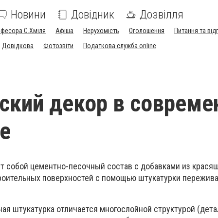
Новини
Довідник
Дозвілля
офесора С.Хміля
Афіша
Нерухомість
Оголошення
Питання та від
Довідкова
Фотозвіти
Податкова служба online
ский декор в совреме
е
т собой цементно-песочный состав с добавками из крася
роительных поверхностей с помощью штукатурки пережива
ая штукатурка отличается многослойной структурой (дета