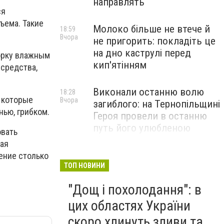
направлять
ся
ъема. Такие
Молоко більше не втече й
18:59
Вчора
не пригорить: покладіть це
на дно каструлі перед
орку влажным
кип'ятінням
средства,
Виконали останню волю
18:28
 которые
Вчора
загиблого: на Тернопільщині
нью, грибком.
Героя провели в останню
путь його улюбленою
овать
піснею
ная
ение столько
Тікав від поліції з 3,48
ТОП НОВИНИ
17:48
Вчора
проміле: на Тернопільщині
"Дощ і похолодання": в
військовий у СЗЧ
перекинув авто,
цих областях України
постраждав пасажир
скоро хлинуть зливи та