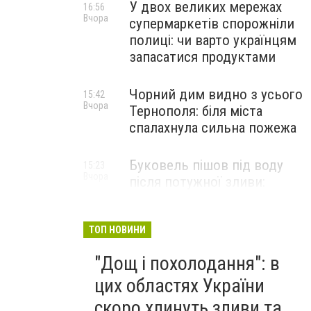
У двох великих мережах
16:56
Вчора
супермаркетів спорожніли
полиці: чи варто українцям
запасатися продуктами
Чорний дим видно з усього
15:42
Вчора
Тернополя: біля міста
спалахнула сильна пожежа
Буковель пішов під воду
15:23
Вчора
після потужної зливи:
дороги перетворилися на
річки (ВІДЕО)
ТОП НОВИНИ
"Дощ і похолодання": в
цих областях України
скоро хлинуть зливи та