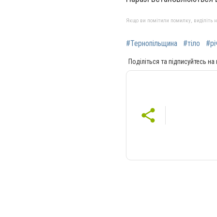
Якщо ви помітили помилку, виділіть нео
#Тернопільщина
#тіло
#рі
Поділіться та підписуйтесь на