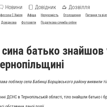
Новини
Довідник
Дозвілля
офесора С.Хміля
Афіша
Нерухомість
Оголошення
Питання та від
Довідкова
Фотозвіти
Податкова служба online
 сина батько знайшов 
Тернопільщині
члава поблизу села Бабинці Борщівського району виявили ті
ні ДСНС в Тернопільській області, тіло знайшли батько і бр
і обставини даної події.