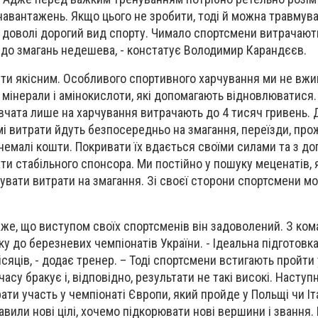
 навантажень. Якщо цього не зробити, тоді й можна травмув
 доволі дорогий вид спорту. Чимало спортсмени витрачают
а до змагань недешева, - констатує Володимир Карандєєв.
ти якісним. Особливого спортивного харчування ми не вжи
, мінерали і амінокислоти, які допомагають відновлюватися
івчата лише на харчування витрачають до 4 тисяч гривень. 
і витрати йдуть безпосередньо на змагання, переїзди, про
 немалі кошти. Покривати їх вдається своїми силами та з д
ати стабільного спонсора. Ми постійно у пошуку меценатів, 
увати витрати на змагання. Зі своєї сторони спортсмени м
е, що виступом своїх спортсменів він задоволений. З ком
у до березневих чемпіонатів України. - Ідеальна підготовк
сяців, - додає тренер. – Тоді спортсмени встигають пройти 
часу бракує і, відповідно, результати не такі високі. Наступ
ти участь у чемпіонаті Європи, який пройде у Польщі чи Іта
авили нові цілі, хочемо підкорювати нові вершини і звання.