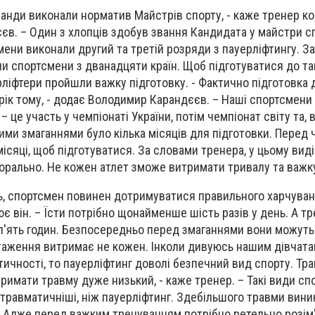
оманди виконали норматив Майстрів спорту, - каже тренер к
в. – Один з хлопців здобув звання Кандидата у майстри сп
ени виконали другий та третій розряди з пауерліфтингу. З
ли спортсмени з дванадцяти країн. Щоб підготуватися до та
рліфтери пройшли важку підготовку. - Фактично підготовка 
ік тому, - додає Володимир Карандєєв. – Наші спортсмени
 це участь у чемпіонаті України, потім чемпіонат світу та, 
ими змаганнями було кілька місяців для підготовки. Перед
ісяці, щоб підготуватися. За словами тренера, у цьому вид
морально. Не кожен атлет зможе витримати тривалу та важку
ь, спортсмен повинен дотримуватися правильного харчуванн
є він. – Їсти потрібно щонайменше шість разів у день. А т
'ять годин. Безпосередньо перед змаганнями вони можуть
таження витримає не кожен. Інколи дивуюсь нашим дівчатам
ичності, то пауерліфтинг доволі безпечний вид спорту. Тра
тримати травму дуже низький, - каже тренер. – Такі види спо
 травматичніші, ніж пауерліфтинг. Здебільшого травми вин
 Адже перед важким тренуванням потрібно ретельно розім