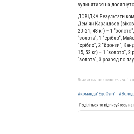
зупинятися на досягнуто
ДОВІДКА Результати кома
Дем'ян Карандєєв (вікова 
20-21, 48 кг) – 1 "золото
"золота", 1 "срібло", Май
"срібло", 2 "бронзи", Ка
15, 52 кг) – 1 "золото",
"золота", 3 розряд по па
Якщо ви помітили помилку, виділіть нео
#команда"EgoGym"
#Волод
Поділіться та підписуйтесь на