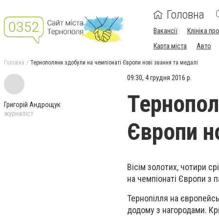
Головна
Вакансії
Клініка пр
Карта міста
Авто
Головна
Тернополяни здобули на чемпіонаті Європи нові звання та медалі
09:30, 4 грудня 2016 р.
Тернопол
Григорій Андрощук
журналіст
Європи н
Вісім золотих, чотири ср
на чемпіонаті Європи з п
Тернопілля на європейсь
додому з нагородами. Кр