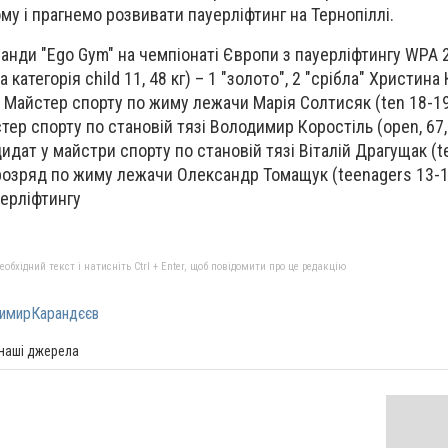
му і прагнемо розвивати пауерліфтинг на Тернопіллі.
нди "Ego Gym" на чемпіонаті Європи з пауерліфтингу WPA 2
категорія child 11, 48 кг) – 1 "золото", 2 "срібла" Христина
", Майстер спорту по жиму лежачи Марія Солтисяк (ten 18-19,
стер спорту по становій тязі Володимир Коростіль (open, 67,5
ндидат у майстри спорту по становій тязі Віталій Драгущак (
 2 розряд по жиму лежачи Олександр Томащук (teenagers 13-15,
уерліфтингу
бхідний текст і натисніть Ctrl + Enter, щоб повідомити про це редакцію
имирКарандєєв
 наші джерела