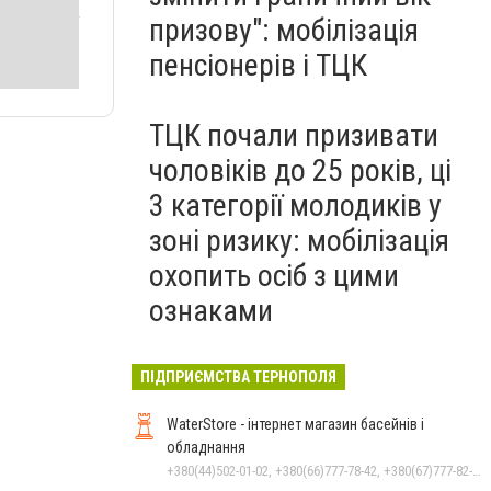
призову": мобілізація
пенсіонерів і ТЦК
ТЦК почали призивати
чоловіків до 25 років, ці
3 категорії молодиків у
зоні ризику: мобілізація
охопить осіб з цими
ознаками
ПІДПРИЄМСТВА ТЕРНОПОЛЯ
WaterStore - інтернет магазин басейнів і
обладнання
+380(44)502-01-02, +380(66)777-78-42, +380(67)777-82-19, +380(67)890-80-80, +380(73)890-80-80, +380(44)502-01-03