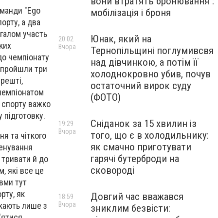
вони втратять бронювання":
оманди "Ego
мобілізація і броня
орту, а два
агалом участь
Юнак, який на
20:02
ких
Вчора
Тернопільщині поглумивсвя
до чемпіонату
над дівчинкою, а потім її
 пройшли три
холоднокровно убив, почув
врешті,
остаточний вирок суду
 чемпіонатом
(ФОТО)
і спорту важко
 підготовку.
Сніданок за 15 хвилин із
19:29
Вчора
того, що є в холодильнику:
я та чіткого
як смачно приготувати
ренування
гарячі бутерброди на
 тривати й до
сковороді
, які все це
вми тут
рту, як
Довгий час вважався
18:59
икають лише з
Вчора
зниклим безвісти:
'ятися,