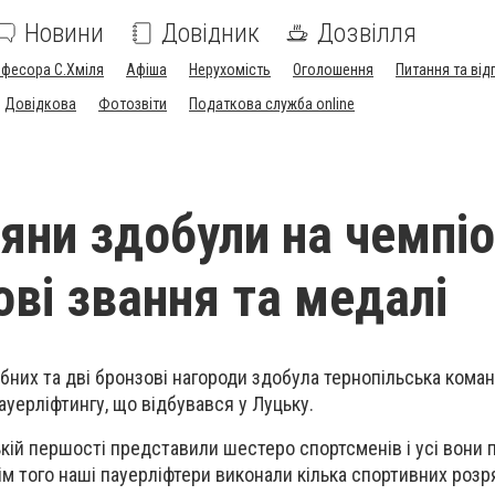
Новини
Довідник
Дозвілля
офесора С.Хміля
Афіша
Нерухомість
Оголошення
Питання та від
Довідкова
Фотозвіти
Податкова служба online
яни здобули на чемпіо
ові звання та медалі
ібних та дві бронзові нагороди здобула тернопільська кома
ауерліфтингу, що відбувався у Луцьку.
кій першості представили шестеро спортсменів і усі вони
ім того наші пауерліфтери виконали кілька спортивних розр