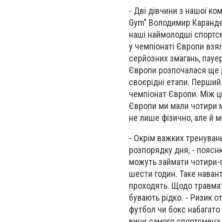
- Дві дівчини з нашої к
Gym" Володимир Карандєє
наші наймолодші спортсм
у чемпіонаті Європи взя
серйозних змагань, пауе
Європи розпочалася ще р
своєрідні етапи. Перший –
чемпіонат Європи. Між ц
Європи ми мали чотири м
не лише фізично, але й 
- Окрім важких тренуван
розпорядку дня, - поясню
можуть займати чотири-п
шести годин. Таке наван
проходять. Щодо травмат
бувають рідко. - Ризик о
футбол чи бокс набагато
вини самого спортсмена.