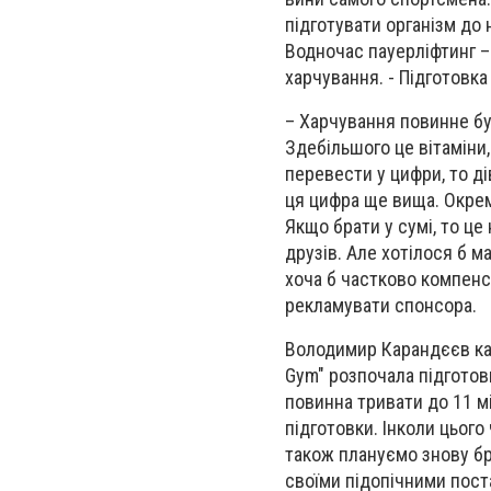
підготувати організм до
Водночас пауерліфтинг –
харчування. - Підготовк
– Харчування повинне бу
Здебільшого це вітаміни
перевести у цифри, то д
ця цифра ще вища. Окрем
Якщо брати у сумі, то це
друзів. Але хотілося б м
хоча б частково компенс
рекламувати спонсора.
Володимир Карандєєв каж
Gym" розпочала підготовк
повинна тривати до 11 мі
підготовки. Інколи цього 
також плануємо знову бра
своїми підопічними пост