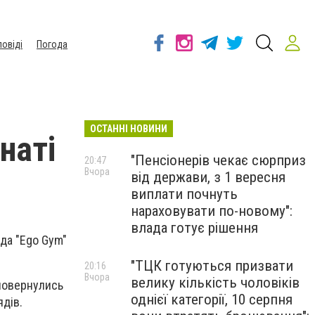
повіді
Погода
ОСТАННІ НОВИНИ
наті
"Пенсіонерів чекає сюрприз
20:47
Вчора
від держави, з 1 вересня
виплати почнуть
нараховувати по-новому":
влада готує рішення
нда "Ego Gym"
"ТЦК готуються призвати
20:16
Вчора
велику кількість чоловіків
 повернулись
однієї категорії, 10 серпня
ядів.