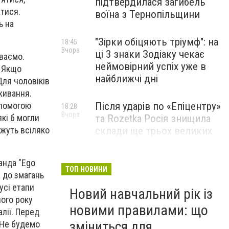
підтвердилася загибель
атися.
воїна з Тернопільщини
ь на
"Зірки обіцяють тріумф": на
18:45
Вчора
ці 3 знаки Зодіаку чекає
ваємо.
неймовірний успіх уже в
. Якщо
найближчі дні
Для чоловіків
живання.
опомогою
Після ударів по «Епіцентру»
18:28
Вчора
які б могли
та Rozetka Росія знищила
ожуть всіляко
склади ще трьох великих
компаній: можливий
дефіцит одягу, взуття та
анда "Ego
запчастин
ТОП НОВИНИ
а до змагань
усі етапи
Новий навчальний рік із
Юна піаністка з Тернополя
18:00
ного року
Вчора
здобула перемогу на
новими правилами: що
лії. Перед
міжнародному конкурсі
зміниться для
 Не будемо