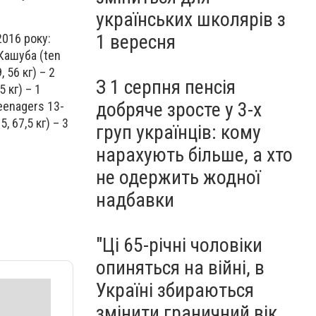
"Golden Talent World" (ФОТО)
українських школярів з
1 вересня
016 року:
 Кашуба (ten
 56 кг) – 2
З 1 серпня пенсія
 кг) – 1
добряче зросте у 3-х
teenagers 13-
 67,5 кг) – 3
груп українців: кому
нарахують більше, а хто
не одержить жодної
надбавки
"Ці 65-річні чоловіки
опиняться на війні, в
Україні збираються
змінити граничний вік