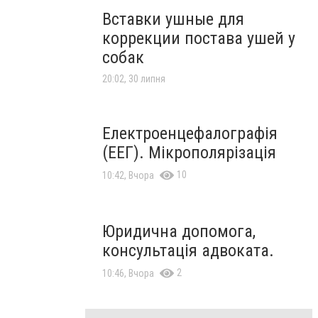
Вставки ушные для
коррекции постава ушей у
собак
20:02, 30 липня
Електроенцефалографія
(ЕЕГ). Мікрополярізація
10
10:42, Вчора
Юридична допомога,
консультація адвоката.
2
10:46, Вчора