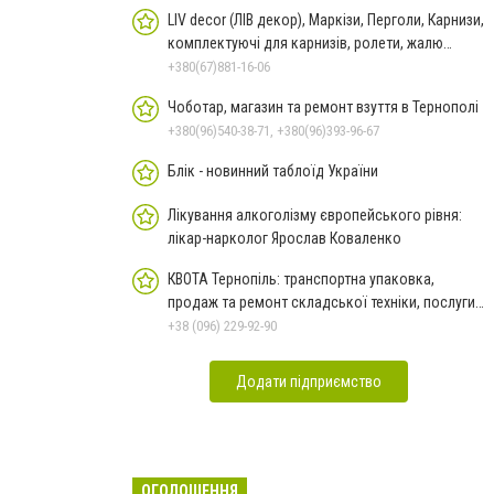
LIV decor (ЛІВ декор), Маркізи, Перголи, Карнизи,
комплектуючі для карнизів, ролети, жалю
Тернопіль
+380(67)881-16-06
Чоботар, магазин та ремонт взуття в Тернополі
+380(96)540-38-71, +380(96)393-96-67
Блік - новинний таблоїд України
Лікування алкоголізму європейського рівня:
лікар-нарколог Ярослав Коваленко
КВОТА Тернопіль: транспортна упаковка,
продаж та ремонт складської техніки, послуги з
металообробки
+38 (096) 229-92-90
Додати підприємство
ОГОЛОШЕННЯ