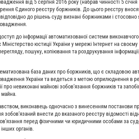
вадження від 5 серпня 2016 року (набрав чинності 5 січня 
ення Єдиного реєстру боржників. До цього реєстру внося
і відповідно до рішень суду визнані боржниками і стосовно
ровадження.
доступ до інформації автоматизованої системи виконавчого
Міністерство юстиції України у мережі Інтернет на своєму
перегляду, пошуку, копіювання та роздрукування інформації
.
ематизована база даних про боржників, що є складовою ав
овадження України та ведеться з метою оприлюднення в р
ії про невиконані майнові зобов’язання боржників та запобі
 майна.
авством, виконавець одночасно з винесенням постанови пр
 зобов’язаний внести до вказаного реєстру відомості від
обов’язання перед фізичними чи юридичними особами за су
інших органів.