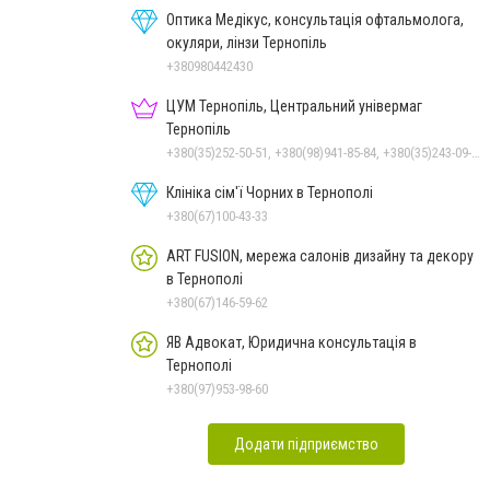
Оптика Медікус, консультація офтальмолога,
окуляри, лінзи Тернопіль
+380980442430
ЦУМ Тернопіль, Центральний універмаг
Тернопіль
+380(35)252-50-51, +380(98)941-85-84, +380(35)243-09-09, +380(98)831-44-51
Клініка сім'ї Чорних в Тернополі
+380(67)100-43-33
ART FUSION, мережа салонів дизайну та декору
в Тернополі
+380(67)146-59-62
ЯВ Адвокат, Юридична консультація в
Тернополі
+380(97)953-98-60
Додати підприємство