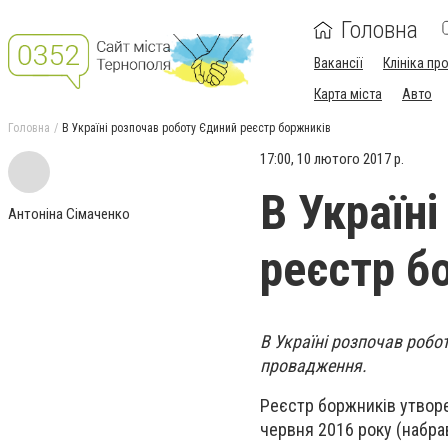
Головна
Вакансії
Клініка пр
Карта міста
Авто
Головна
В Україні розпочав роботу Єдиний реєстр боржників
17:00, 10 лютого 2017 р.
В Україн
Антоніна Сімаченко
реєстр б
В Україні розпочав робо
провадження.
Реєстр боржників утворе
червня 2016 року (набра