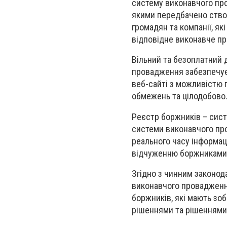
систему виконавчого про
якими передбачено створ
громадян та компанії, як
відповідне виконавче п
Вільний та безоплатний 
провадження забезпечує 
веб-сайті з можливістю 
обмежень та цілодобово
Реєстр боржників – сист
системи виконавчого пр
реального часу інформац
відчуженню боржниками
Згідно з чинним законод
виконавчого провадження
боржників, які мають з
рішеннями та рішеннями 