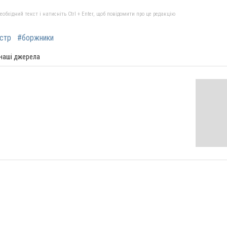
бхідний текст і натисніть Ctrl + Enter, щоб повідомити про це редакцію
стр
#боржники
 наші джерела