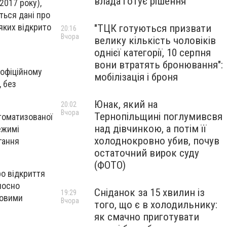
влада готує рішення
2017 року),
ться дані про
 яких відкрито
"ТЦК готуються призвати
20:16
Вчора
велику кількість чоловіків
однієї категорії, 10 серпня
вони втратять бронювання":
 офіційному
мобілізація і броня
, без
Юнак, який на
20:02
Вчора
Тернопільщині поглумивсвя
томатизованої
над дівчинкою, а потім її
ежимі
холоднокровно убив, почув
гання
остаточний вирок суду
(ФОТО)
о відкриття
носно
Сніданок за 15 хвилин із
19:29
довими
Вчора
того, що є в холодильнику:
як смачно приготувати