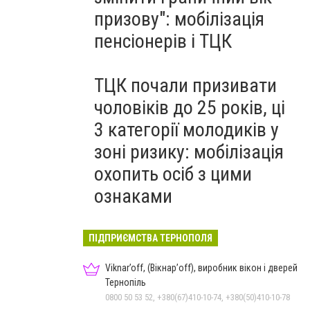
призову": мобілізація
пенсіонерів і ТЦК
ТЦК почали призивати
чоловіків до 25 років, ці
3 категорії молодиків у
зоні ризику: мобілізація
охопить осіб з цими
ознаками
ПІДПРИЄМСТВА ТЕРНОПОЛЯ
Viknar’off, (Вікнар’off), виробник вікон і дверей
Тернопіль
0800 50 53 52, +380(67)410-10-74, +380(50)410-10-78