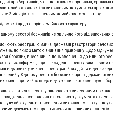
 дані про боржників, які є державними органами, органами
мають заборгованості за виконавчим документом про стягн
льше 3 місяців та за рішенням немайнового характеру.
 відомості щодо спорів немайнового характеру.
диному реєстрі боржників не звільняє його від виконання 
дійснюють реєстрацію майна, державні реєстратори речових
тяжень, до яких з метою вчинення правочину щодо відчужен
увся боржник, внесений на день звернення до Єдиного реє
ності у них інформації про накладення арешту виконавцем н
ані відмовити у вчиненні реєстраційних дій та в день звер
значений у Єдиному реєстрі боржників орган державної ви
виконавця про майно щодо відчуження якого звернувся бор
 виключаються з реєстру одночасно з винесенням постано
 провадження, повернення виконавчого документа стягувач
о суду або в день встановлення виконавцем факту відсутн
авчими документами про стягнення періодичних платежів.