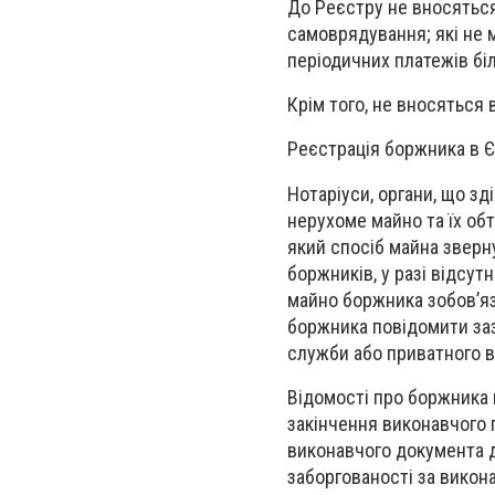
До Реєстру не вносяться
самоврядування; які не 
періодичних платежів бі
Крім того, не вносяться
Реєстрація боржника в Є
Нотаріуси, органи, що з
нерухоме майно та їх об
який спосіб майна зверн
боржників, у разі відсут
майно боржника зобов’яз
боржника повідомити за
служби або приватного 
Відомості про боржника
закінчення виконавчого
виконавчого документа д
заборгованості за викон