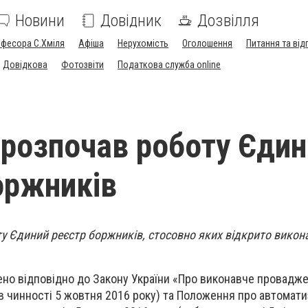
Новини
Довідник
Дозвілля
офесора С.Хміля
Афіша
Нерухомість
Оголошення
Питання та від
Довідкова
Фотозвіти
Податкова служба online
і розпочав роботу Єди
оржників
ту Єдиний реєстр боржників, стосовно яких відкрито викон
но відповідно до Закону України «Про виконавче провадже
в чинності 5 жовтня 2016 року) та Положення про автомат