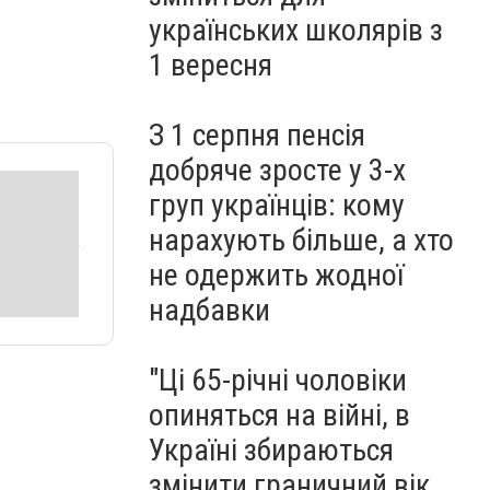
запчастин
українських школярів з
1 вересня
З 1 серпня пенсія
добряче зросте у 3-х
груп українців: кому
нарахують більше, а хто
не одержить жодної
надбавки
"Ці 65-річні чоловіки
опиняться на війні, в
Україні збираються
змінити граничний вік