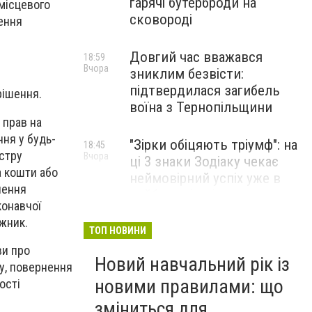
гарячі бутерброди на
 місцевого
сковороді
ення
Довгий час вважався
18:59
Вчора
зниклим безвісти:
підтвердилася загибель
рішення.
воїна з Тернопільщини
 прав на
ня у будь-
"Зірки обіцяють тріумф": на
18:45
стру
Вчора
ці 3 знаки Зодіаку чекає
а кошти або
неймовірний успіх уже в
нення
найближчі дні
конавчої
жник.
Після ударів по «Епіцентру»
ТОП НОВИНИ
18:28
Вчора
та Rozetka Росія знищила
ви про
Новий навчальний рік із
склади ще трьох великих
у, повернення
компаній: можливий
новими правилами: що
ості
дефіцит одягу, взуття та
зміниться для