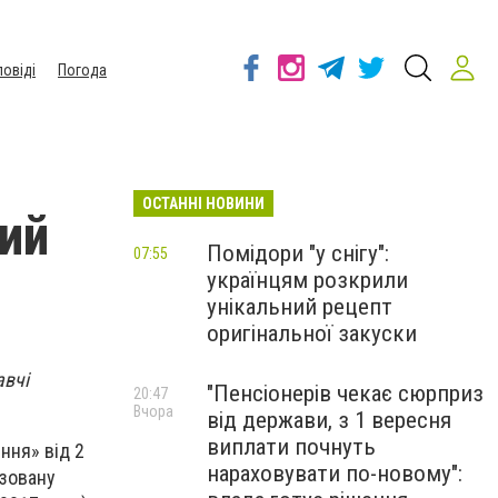
повіді
Погода
ОСТАННІ НОВИНИ
ний
Помідори "у снігу":
07:55
українцям розкрили
унікальний рецепт
оригінальної закуски
авчі
"Пенсіонерів чекає сюрприз
20:47
Вчора
від держави, з 1 вересня
виплати почнуть
ння» від 2
нараховувати по-новому":
изовану