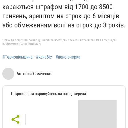
караються штрафом від 1700 до 8500
гривень, арештом на строк до 6 місяців
або обмеженням волі на строк до 3 років.
Якщо ви помітили помилку, виділіть необхідний текст і натисніть Ctrl + Enter, щоб
повідомити про це редакцію
#Тернопільщина
#канабіс
#пенсіонерка
Антоніна Сімаченко
Поділіться та підписуйтесь на наші джерела