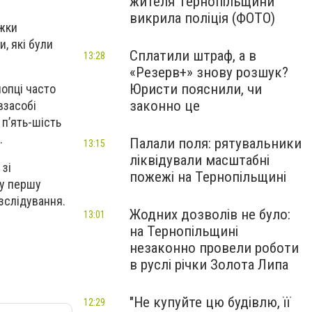
жителя Тернопільщини
викрила поліція (ФОТО)
іжки
и, які були
Сплатили штраф, а в
13:28
«Резерв+» знову розшук?
Юристи пояснили, чи
лопці часто
законно це
взасобі
 п’ять-шість
.
Палали поля: рятувальники
13:15
ліквідували масштабні
зі
пожежі на Тернопільщині
ну першу
зслідування.
Жодних дозволів не було:
13:01
на Тернопільщині
незаконно провели роботи
в руслі річки Золота Липа
"Не купуйте цю будівлю, її
12:29