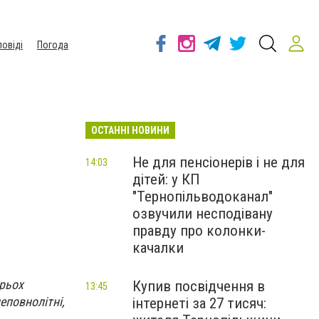
повіді
Погода
ОСТАННІ НОВИНИ
Не для пенсіонерів і не для
14:03
дітей: у КП
"Тернопільводоканал"
озвучили несподівану
правду про колонки-
качалки
ирьох
Купив посвідчення в
13:45
еповнолітні,
інтернеті за 27 тисяч: