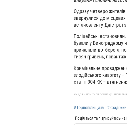
Одразу четверо жителів 
звернулися до місцевих п
встановлені у Дністрі, і
Поліцейські встановили, 
бували у Виноградному на
причалили до берега, пов
тисяч гривень, повантаж
Кримінальне провадження
злодійського квартету –
статті 304 КК – втягнен
Якщо ви помітили помилку, виділіть нео
#Тернопільщина
#крадіжки
Поділіться та підписуйтесь на