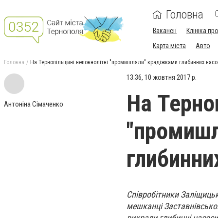
Головна
Вакансії
Клініка пр
Карта міста
Авто
Головна
На Тернопільщині неповнолітні "промишляли" крадіжками глибинних насо
13:36, 10 жовтня 2017 р.
На Терно
Антоніна Сімаченко
"промишл
глибинни
Співробітники Заліщицьк
мешканці Заставнівськог
викрали глибинні насоси