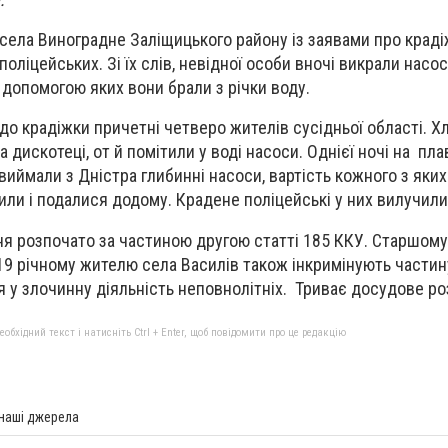
села Виноградне Заліщицького району із заявами про крад
оліцейських. Зі їх слів, невідної особи вночі викрали насос
 з допомогою яких вони брали з річки воду.
до крадіжки причетні четверо жителів сусідньої області. Х
 дискотеці, от й помітили у воді насоси. Однієї ночі на пла
иймали з Дністра глибинні насоси, вартість кожного з яких
или і подалися додому. Крадене поліцейські у них вилучили
 розпочато за частиною другою статті 185 ККУ. Старшому 
 19 річному жителю села Василів також інкримінують части
ня у злочинну діяльність неповнолітніх. Триває досудове ро
бхідний текст і натисніть Ctrl + Enter, щоб повідомити про це редакцію
 наші джерела