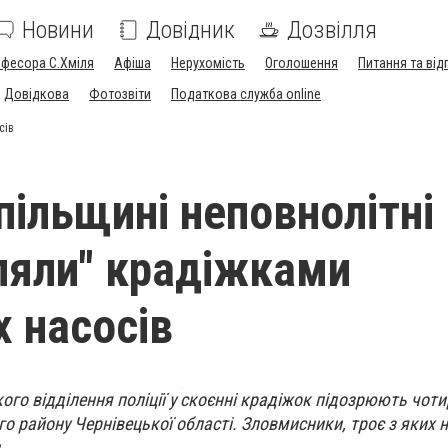
Новини
Довідник
Дозвілля
офесора С.Хміля
Афіша
Нерухомість
Оголошення
Питання та від
Довідкова
Фотозвіти
Податкова служба online
сів
пільщині неповнолітні
яли" крадіжками
х насосів
ого відділення поліції у скоєнні крадіжок підозрюють чот
о району Чернівецької області. Зловмисники, троє з яких н
.