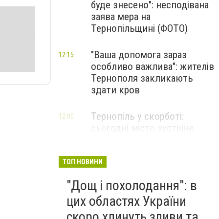
буде знесено": несподівана
заява мера на
Тернопільщині (ФОТО)
"Ваша допомога зараз
12:15
особливо важлива": жителів
Тернополя закликають
здати кров
Тернопіль у скорботі:
12:00
сьогодні місто зустріне
полеглого воїна Богдана
Сосінського
ТОП НОВИНИ
"Дощ і похолодання": в
цих областях України
скоро хлинуть зливи та