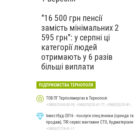
"16 500 грн пенсії
замість мінімальних 2
595 грн": у серпні ці
категорії людей
отримають у 6 разів
більші виплати
ПІДПРИЄМСТВА ТЕРНОПОЛЯ
ТОВ ПГ Терполімергаз в Тернополі
+380(67)343-03-59, +380(35)252-61-77, +380(35)252-81-69
Інвестбуд-2016 - послуги спецтехніки (оренда та
продаж), TIR сервіс вантажне СТО, будматеріали
+380(67)774-41-11